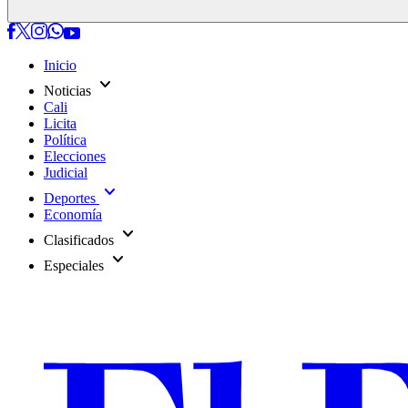
Inicio
expand_more
Noticias
Cali
Licita
Política
Elecciones
Judicial
expand_more
Deportes
Economía
expand_more
Clasificados
expand_more
Especiales