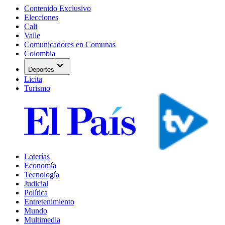
Contenido Exclusivo
Elecciones
Cali
Valle
Comunicadores en Comunas
Colombia
expand_more
Deportes
Licita
Turismo
Loterías
Economía
Tecnología
Judicial
Política
Entretenimiento
Mundo
Multimedia