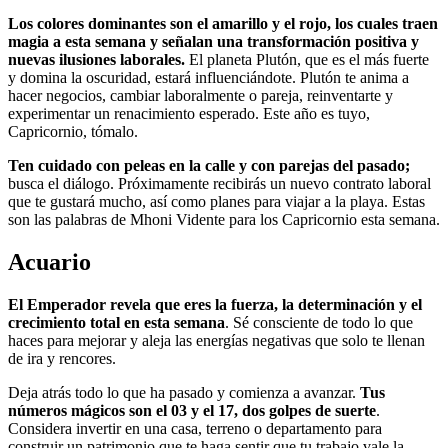
Los colores dominantes son el amarillo y el rojo, los cuales traen
magia a esta semana y señalan una transformación positiva y
nuevas ilusiones laborales.
El planeta Plutón, que es el más fuerte
y domina la oscuridad, estará influenciándote. Plutón te anima a
hacer negocios, cambiar laboralmente o pareja, reinventarte y
experimentar un renacimiento esperado. Este año es tuyo,
Capricornio, tómalo.
Ten cuidado con peleas en la calle y con parejas del pasado;
busca el diálogo. Próximamente recibirás un nuevo contrato laboral
que te gustará mucho, así como planes para viajar a la playa. Estas
son las palabras de Mhoni Vidente para los Capricornio esta semana.
Acuario
El Emperador revela que eres la fuerza, la determinación y el
crecimiento total en esta semana
. Sé consciente de todo lo que
haces para mejorar y aleja las energías negativas que solo te llenan
de ira y rencores.
Deja atrás todo lo que ha pasado y comienza a avanzar.
Tus
números mágicos son el 03 y el 17, dos golpes de suerte
.
Considera invertir en una casa, terreno o departamento para
construir un patrimonio que te haga sentir que tu trabajo vale la