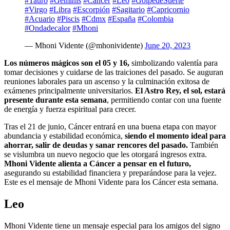
#Tauro
#Géminis
#Cáncer
#Leo
#GolpedeSuerte
#Virgo
#Libra
#Escorpión
#Sagitario
#Capricornio
#Acuario
#Piscis
#Cdmx
#España
#Colombia
#Ondadecalor
#Mhoni
— Mhoni Vidente (@mhonividente)
June 20, 2023
Los números mágicos son el 05 y 16,
simbolizando valentía para
tomar decisiones y cuidarse de las traiciones del pasado. Se auguran
reuniones laborales para un ascenso y la culminación exitosa de
exámenes principalmente universitarios.
El Astro Rey, el sol, estará
presente durante esta semana
, permitiendo contar con una fuente
de energía y fuerza espiritual para crecer.
Tras el 21 de junio, Cáncer entrará en una buena etapa con mayor
abundancia y estabilidad económica,
siendo el momento ideal para
ahorrar, salir de deudas y sanar rencores del pasado.
También
se vislumbra un nuevo negocio que les otorgará ingresos extra.
Mhoni Vidente alienta a Cáncer a pensar en el futuro,
asegurando su estabilidad financiera y preparándose para la vejez.
Este es el mensaje de Mhoni Vidente para los Cáncer esta semana.
Leo
Mhoni Vidente tiene un mensaje especial para los amigos del signo