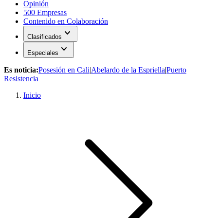
Opinión
500 Empresas
Contenido en Colaboración
expand_more
Clasificados
expand_more
Especiales
Es noticia:
Posesión en Cali
|
Abelardo de la Espriella
|
Puerto
Resistencia
Inicio