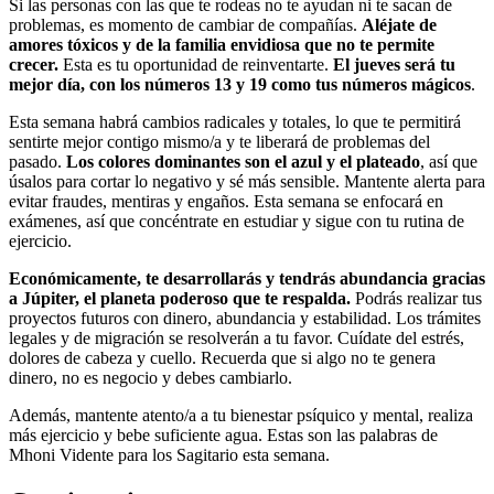
Si las personas con las que te rodeas no te ayudan ni te sacan de
problemas, es momento de cambiar de compañías.
Aléjate de
amores tóxicos y de la familia envidiosa que no te permite
crecer.
Esta es tu oportunidad de reinventarte.
El jueves será tu
mejor día, con los números 13 y 19 como tus números mágicos
.
Esta semana habrá cambios radicales y totales, lo que te permitirá
sentirte mejor contigo mismo/a y te liberará de problemas del
pasado.
Los colores dominantes son el azul y el plateado
, así que
úsalos para cortar lo negativo y sé más sensible. Mantente alerta para
evitar fraudes, mentiras y engaños. Esta semana se enfocará en
exámenes, así que concéntrate en estudiar y sigue con tu rutina de
ejercicio.
Económicamente, te desarrollarás y tendrás abundancia gracias
a Júpiter, el planeta poderoso que te respalda.
Podrás realizar tus
proyectos futuros con dinero, abundancia y estabilidad. Los trámites
legales y de migración se resolverán a tu favor. Cuídate del estrés,
dolores de cabeza y cuello. Recuerda que si algo no te genera
dinero, no es negocio y debes cambiarlo.
Además, mantente atento/a a tu bienestar psíquico y mental, realiza
más ejercicio y bebe suficiente agua. Estas son las palabras de
Mhoni Vidente para los Sagitario esta semana.