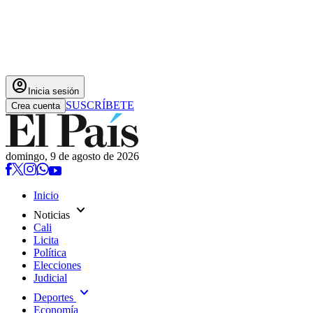
account_circle
Inicia sesión
SUSCRÍBETE
Crea cuenta
domingo, 9 de agosto de 2026
Inicio
expand_more
Noticias
Cali
Licita
Política
Elecciones
Judicial
expand_more
Deportes
Economía