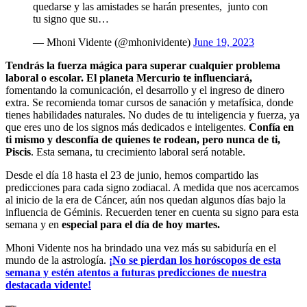
quedarse y las amistades se harán presentes, junto con
tu signo que su…
— Mhoni Vidente (@mhonividente)
June 19, 2023
Tendrás la fuerza mágica para superar cualquier problema
laboral o escolar.
El planeta Mercurio te influenciará,
fomentando la comunicación, el desarrollo y el ingreso de dinero
extra. Se recomienda tomar cursos de sanación y metafísica, donde
tienes habilidades naturales. No dudes de tu inteligencia y fuerza, ya
que eres uno de los signos más dedicados e inteligentes.
Confía en
ti mismo y desconfía de quienes te rodean, pero nunca de ti,
Piscis
. Esta semana, tu crecimiento laboral será notable.
Desde el día 18 hasta el 23 de junio, hemos compartido las
predicciones para cada signo zodiacal. A medida que nos acercamos
al inicio de la era de Cáncer, aún nos quedan algunos días bajo la
influencia de Géminis. Recuerden tener en cuenta su signo para esta
semana y en
especial para el día de hoy martes.
Mhoni Vidente nos ha brindado una vez más su sabiduría en el
mundo de la astrología.
¡No se pierdan los horóscopos de esta
semana y estén atentos a futuras predicciones de nuestra
destacada vidente!