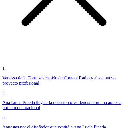
1
.
Vanessa de la Torre se despide de Caracol Radio y alista nuevo
proyecto profesional
2
.
Ana Lucía Pineda llega a la posesión presidencial con una apuesta
por la moda nacional
3
.
Apuestas por el diseñador que vestirá a Ana Lucía Pineda