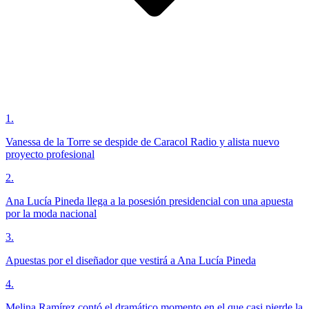
1
.
Vanessa de la Torre se despide de Caracol Radio y alista nuevo
proyecto profesional
2
.
Ana Lucía Pineda llega a la posesión presidencial con una apuesta
por la moda nacional
3
.
Apuestas por el diseñador que vestirá a Ana Lucía Pineda
4
.
Melina Ramírez contó el dramático momento en el que casi pierde la