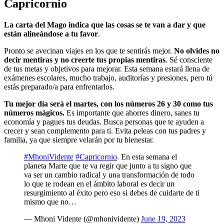
Capricornio
La carta del Mago indica que las cosas se te van a dar y que
están alineándose a tu favor
.
Pronto se avecinan viajes en los que te sentirás mejor.
No olvides no
decir mentiras y no creerte tus propias mentiras
. Sé consciente
de tus metas y objetivos para mejorar. Esta semana estará llena de
exámenes escolares, mucho trabajo, auditorías y presiones, pero tú
estás preparado/a para enfrentarlos.
Tu mejor día será el martes, con los números 26 y 30 como tus
números mágicos.
Es importante que ahorres dinero, sanes tu
economía y pagues tus deudas. Busca personas que te ayuden a
crecer y sean complemento para ti. Evita peleas con tus padres y
familia, ya que siempre velarán por tu bienestar.
#MhoniVidente
#Capricornio
. En esta semana el
planeta Marte que te va regir que junto a tu signo que
va ser un cambio radical y una transformación de todo
lo que te rodean en el ámbito laboral es decir un
resurgimiento al éxito pero eso si debes de cuidarte de ti
mismo que no…
— Mhoni Vidente (@mhonividente)
June 19, 2023