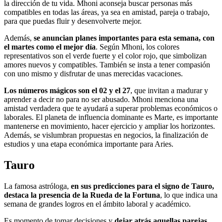
la dirección de tu vida. Mhoni aconseja buscar personas más
compatibles en todas las áreas, ya sea en amistad, pareja o trabajo,
para que puedas fluir y desenvolverte mejor.
Además,
se anuncian planes importantes para esta semana, con
el martes como el mejor día
. Según Mhoni, los colores
representativos son el verde fuerte y el color rojo, que simbolizan
amores nuevos y compatibles. También se insta a tener compasión
con uno mismo y disfrutar de unas merecidas vacaciones.
Los números mágicos son el 02 y el 27
, que invitan a madurar y
aprender a decir no para no ser abusado. Mhoni menciona una
amistad verdadera que te ayudará a superar problemas económicos o
laborales. El planeta de influencia dominante es Marte, es importante
mantenerse en movimiento, hacer ejercicio y ampliar los horizontes.
Además, se vislumbran propuestas en negocios, la finalización de
estudios y una etapa económica importante para Aries.
Tauro
La famosa astróloga,
en sus predicciones para el signo de Tauro,
destaca la presencia de la Rueda de la Fortuna
, lo que indica una
semana de grandes logros en el ámbito laboral y académico.
Es momento de tomar decisiones y
dejar atrás aquellas parejas