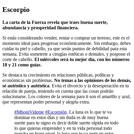
Escorpio
La carta de la Fuerza revela que traes buena suerte,
abundancia y prosperidad financiera.
Si estás considerando vender, rentar o comprar un terreno, este es el
momento ideal para progresar económicamente. Sin embargo, debes
cuidar tu piel y cabello, ya que serán puntos de debilidad para esta
semana. Evita someterte a cirugías estéticas o dentales, y pospone el
corte de cabello.
El miércoles será tu mejor día, con los números
18 y 21 como guías
.
Se destaca tu crecimiento en relaciones públicas, políticas y
económicas sin problemas.
No temas a las opiniones de los demás,
sé auténtico y auténtica
. Evita el divorcio y la desesperación en tu
relación de pareja, teniendo en cuenta que las cosas podrán
solucionarse. Los colores de la semana para ti son el amarillo y azul,
que representan poder personal y alegría extra.
#MhoniVidente
#Escorpión
. La luna es lo que te va
dominar en estos días y sin duda es de muy buena
suerte para tu signo es decir doble suerte rápida en todo
lo que quieras emprender y en tu vida personal todo
marcha en buen nivel, la luna que te va regir en estos