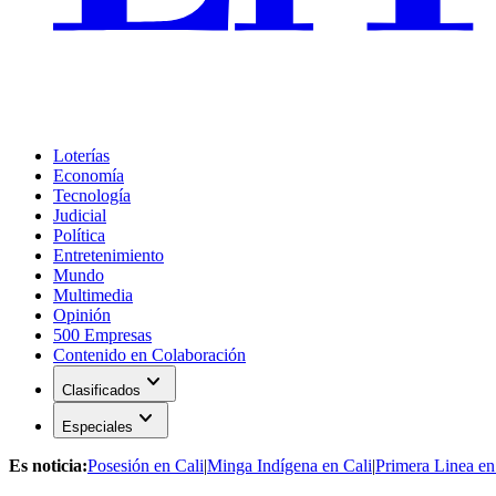
Loterías
Economía
Tecnología
Judicial
Política
Entretenimiento
Mundo
Multimedia
Opinión
500 Empresas
Contenido en Colaboración
expand_more
Clasificados
expand_more
Especiales
Es noticia:
Posesión en Cali
|
Minga Indígena en Cali
|
Primera Linea en