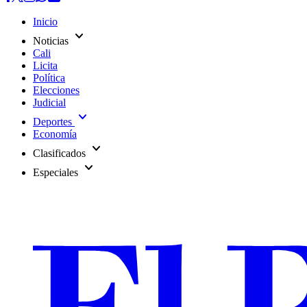
Inicio
expand_more
Noticias
Cali
Licita
Política
Elecciones
Judicial
expand_more
Deportes
Economía
expand_more
Clasificados
expand_more
Especiales