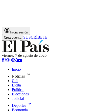
account_circle
Inicia sesión
SUSCRÍBETE
Crea cuenta
viernes, 7 de agosto de 2026
Inicio
expand_more
Noticias
Cali
Licita
Política
Elecciones
Judicial
expand_more
Deportes
Economía