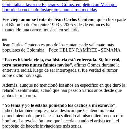
Corte falla a favor de Esperanza Gómez en pleito con Meta por
borrarle la cuenta de Instagram; anunciaron medidas
Ese viejo amor se trata de Jean Carlos Centeno
, quien hizo parte
del Binomio de Oro entre 1993 y 2005 y desde entonces ha
mantenido una carrera musical en solitario.
Jean Carlos Centeno es uno de los cantantes de vallenato más
populares de Colombia.
| Foto:
HELEN RAMÍREZ - SEMANA
“Eso es historia vieja, esa historia está enterrada. Sí, fue real,
pero nosotros nunca fuimos novios”,
afirmó Gómez durante la
entrevista radial, luego de ser interrogada si fue verdad el rumor
sobre dicho noviazgo.
Además, aunque no mencionó los años en específico en que duró la
relación sentimental, aclaró que han pasado varios años desde que
ambos terminaron.
“Yo tenía y
yo le estaba poniendo los cachos a mi exnovio"
,
indicó la también empresaria al destacar que Centeno no tenía
conocimiento de que ella estaba saliendo al mismo tiempo con otro
hombre. La revelación tuvo que hacerla cuando el artista tenía el
propósito de hacerle invitaciones más serias.