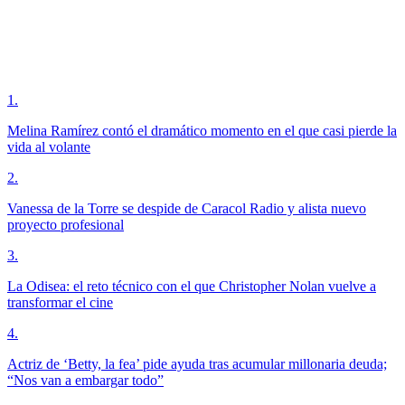
1
.
Melina Ramírez contó el dramático momento en el que casi pierde la
vida al volante
2
.
Vanessa de la Torre se despide de Caracol Radio y alista nuevo
proyecto profesional
3
.
La Odisea: el reto técnico con el que Christopher Nolan vuelve a
transformar el cine
4
.
Actriz de ‘Betty, la fea’ pide ayuda tras acumular millonaria deuda;
“Nos van a embargar todo”