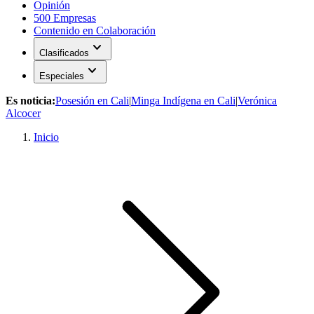
Opinión
500 Empresas
Contenido en Colaboración
expand_more
Clasificados
expand_more
Especiales
Es noticia:
Posesión en Cali
|
Minga Indígena en Cali
|
Verónica
Alcocer
Inicio