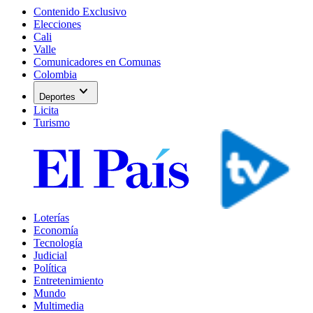
Contenido Exclusivo
Elecciones
Cali
Valle
Comunicadores en Comunas
Colombia
expand_more
Deportes
Licita
Turismo
Loterías
Economía
Tecnología
Judicial
Política
Entretenimiento
Mundo
Multimedia