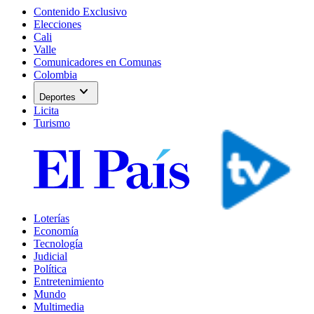
Contenido Exclusivo
Elecciones
Cali
Valle
Comunicadores en Comunas
Colombia
expand_more
Deportes
Licita
Turismo
Loterías
Economía
Tecnología
Judicial
Política
Entretenimiento
Mundo
Multimedia