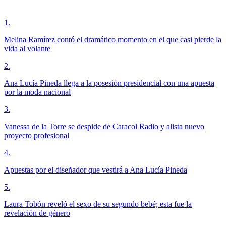
1
.
Melina Ramírez contó el dramático momento en el que casi pierde la
vida al volante
2
.
Ana Lucía Pineda llega a la posesión presidencial con una apuesta
por la moda nacional
3
.
Vanessa de la Torre se despide de Caracol Radio y alista nuevo
proyecto profesional
4
.
Apuestas por el diseñador que vestirá a Ana Lucía Pineda
5
.
Laura Tobón reveló el sexo de su segundo bebé; esta fue la
revelación de género