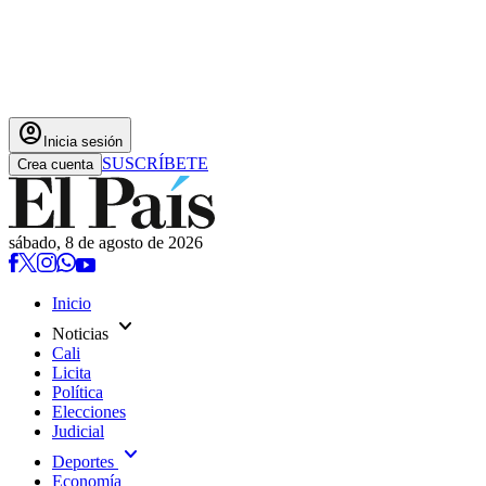
account_circle
Inicia sesión
SUSCRÍBETE
Crea cuenta
sábado, 8 de agosto de 2026
Inicio
expand_more
Noticias
Cali
Licita
Política
Elecciones
Judicial
expand_more
Deportes
Economía