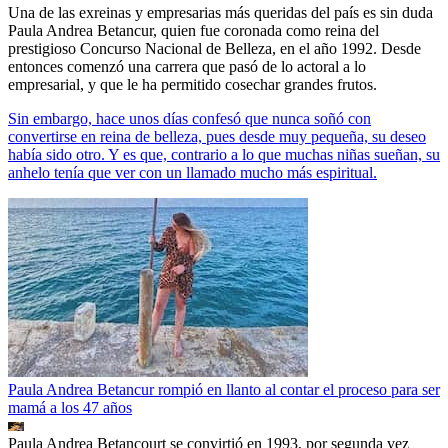
Una de las exreinas y empresarias más queridas del país es sin duda
Paula Andrea Betancur, quien fue coronada como reina del
prestigioso Concurso Nacional de Belleza, en el año 1992. Desde
entonces comenzó una carrera que pasó de lo actoral a lo
empresarial, y que le ha permitido cosechar grandes frutos.
Sin embargo, hace unos días confesó que nunca soñó con
convertirse en reina de belleza, pues desde muy pequeña, su deseo
había sido otro. Y es que, contrario a lo que muchas niñas sueñan, su
anhelo tenía que ver con un llamado mucho más espiritual.
Paula Andrea Betancur rompió en llanto al contar el proceso para ser
mamá a los 47 años
Paula Andrea Betancourt se convirtió en 1993, por segunda vez