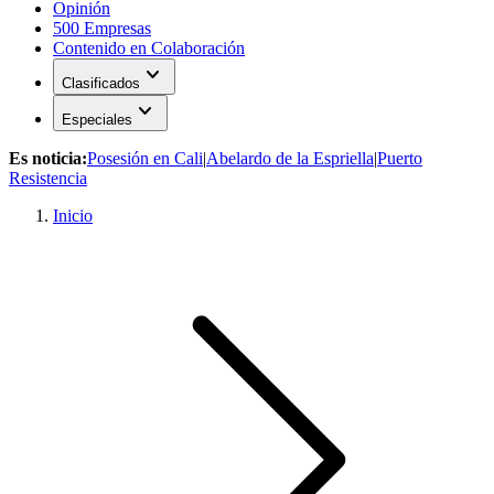
Opinión
500 Empresas
Contenido en Colaboración
expand_more
Clasificados
expand_more
Especiales
Es noticia:
Posesión en Cali
|
Abelardo de la Espriella
|
Puerto
Resistencia
Inicio