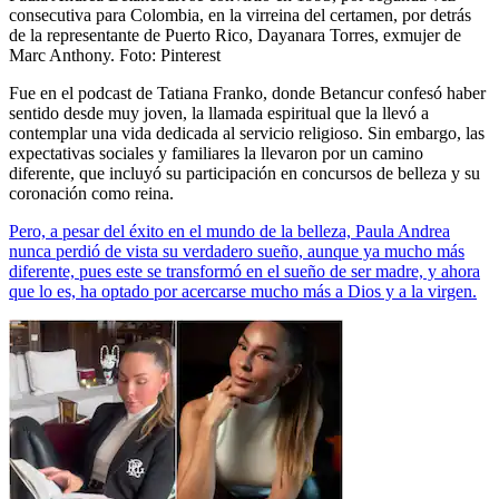
consecutiva para Colombia, en la virreina del certamen, por detrás
de la representante de Puerto Rico, Dayanara Torres, exmujer de
Marc Anthony. Foto: Pinterest
Fue en el podcast de Tatiana Franko, donde Betancur confesó haber
sentido desde muy joven, la llamada espiritual que la llevó a
contemplar una vida dedicada al servicio religioso. Sin embargo, las
expectativas sociales y familiares la llevaron por un camino
diferente, que incluyó su participación en concursos de belleza y su
coronación como reina.
Pero, a pesar del éxito en el mundo de la belleza, Paula Andrea
nunca perdió de vista su verdadero sueño, aunque ya mucho más
diferente, pues este se transformó en el sueño de ser madre, y ahora
que lo es, ha optado por acercarse mucho más a Dios y a la virgen.