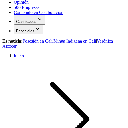
Opinión
500 Empresas
Contenido en Colaboración
expand_more
Clasificados
expand_more
Especiales
Es noticia:
Posesión en Cali
|
Minga Indígena en Cali
|
Verónica
Alcocer
Inicio