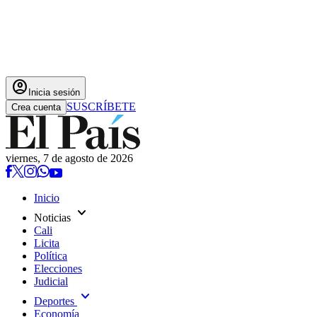
account_circle
Inicia sesión
SUSCRÍBETE
Crea cuenta
viernes, 7 de agosto de 2026
Inicio
expand_more
Noticias
Cali
Licita
Política
Elecciones
Judicial
expand_more
Deportes
Economía