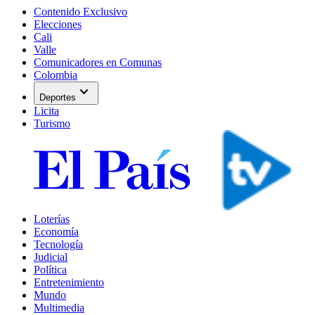
Contenido Exclusivo
Elecciones
Cali
Valle
Comunicadores en Comunas
Colombia
expand_more
Deportes
Licita
Turismo
Loterías
Economía
Tecnología
Judicial
Política
Entretenimiento
Mundo
Multimedia