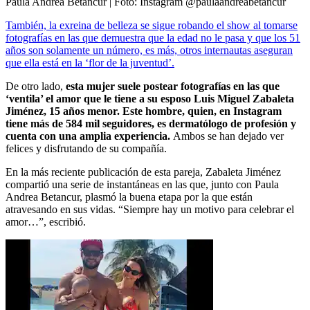
Paula Andrea Betancur
| Foto:
Instagram @paulaandreabetancur
También, la exreina de belleza se sigue robando el show al tomarse
fotografías en las que demuestra que la edad no le pasa y que los 51
años son solamente un número, es más, otros internautas aseguran
que ella está en la ‘flor de la juventud’.
De otro lado,
esta mujer suele postear fotografías en las que
‘ventila’ el amor que le tiene a su esposo Luis Miguel Zabaleta
Jiménez, 15 años menor. Este hombre, quien, en Instagram
tiene más de 584 mil seguidores, es dermatólogo de profesión y
cuenta con una amplia experiencia.
Ambos se han dejado ver
felices y disfrutando de su compañía.
En la más reciente publicación de esta pareja, Zabaleta Jiménez
compartió una serie de instantáneas en las que, junto con Paula
Andrea Betancur, plasmó la buena etapa por la que están
atravesando en sus vidas. “Siempre hay un motivo para celebrar el
amor…”, escribió.