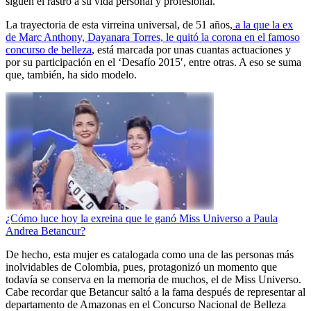
siguen el rastro a su vida personal y profesional.
La trayectoria de esta virreina universal, de 51 años,
a la que la ex
de Marc Anthony, Dayanara Torres, le quitó la corona en el famoso
concurso de belleza
, está marcada por unas cuantas actuaciones y
por su participación en el ‘Desafío 2015′, entre otras. A eso se suma
que, también, ha sido modelo.
¿Cómo luce hoy la exreina que le ganó Miss Universo a Paula
Andrea Betancur?
De hecho, esta mujer es catalogada como una de las personas más
inolvidables de Colombia, pues, protagonizó un momento que
todavía se conserva en la memoria de muchos, el de Miss Universo.
Cabe recordar que Betancur saltó a la fama después de representar al
departamento de Amazonas en el Concurso Nacional de Belleza