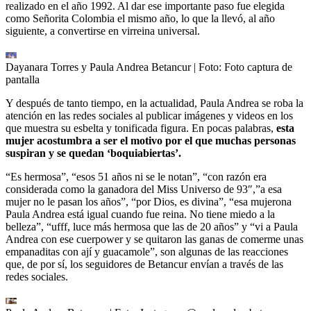
realizado en el año 1992. Al dar ese importante paso fue elegida
como Señorita Colombia el mismo año, lo que la llevó, al año
siguiente, a convertirse en virreina universal.
Dayanara Torres y Paula Andrea Betancur
| Foto:
Foto captura de
pantalla
Y después de tanto tiempo, en la actualidad, Paula Andrea se roba la
atención en las redes sociales al publicar imágenes y videos en los
que muestra su esbelta y tonificada figura. En pocas palabras,
esta
mujer acostumbra a ser el motivo por el que muchas personas
suspiran y se quedan ‘boquiabiertas’.
“Es hermosa”, “esos 51 años ni se le notan”, “con razón era
considerada como la ganadora del Miss Universo de 93″,”a esa
mujer no le pasan los años”, “por Dios, es divina”, “esa mujerona
Paula Andrea está igual cuando fue reina. No tiene miedo a la
belleza”, “ufff, luce más hermosa que las de 20 años” y “vi a Paula
Andrea con ese cuerpower y se quitaron las ganas de comerme unas
empanaditas con ají y guacamole”, son algunas de las reacciones
que, de por sí, los seguidores de Betancur envían a través de las
redes sociales.