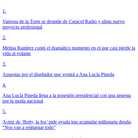
1
.
Vanessa de la Torre se despide de Caracol Radio y alista nuevo
proyecto profesional
2
.
Melina Ramírez contó el dramático momento en el que casi pierde la
vida al volante
3
.
Apuestas por el diseñador que vestirá a Ana Lucía Pineda
4
.
Ana Lucía Pineda llega a la posesión presidencial con una apuesta
por la moda nacional
5
.
Actriz de ‘Betty, la fea’ pide ayuda tras acumular millonaria deuda;
“Nos van a embargar todo”