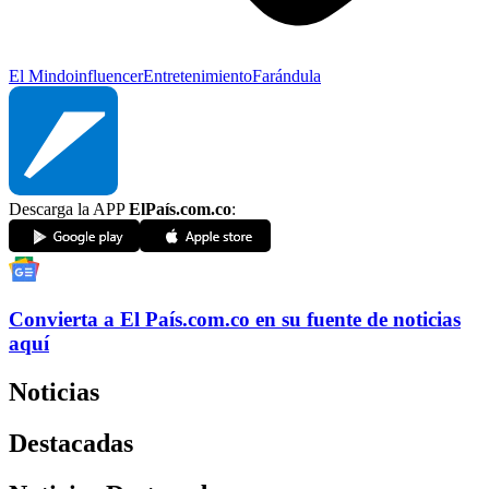
El Mindo
influencer
Entretenimiento
Farándula
Descarga la APP
ElPaís.com.co
:
Convierta a
El País
.com.co
en su fuente de noticias
aquí
Noticias
Destacadas