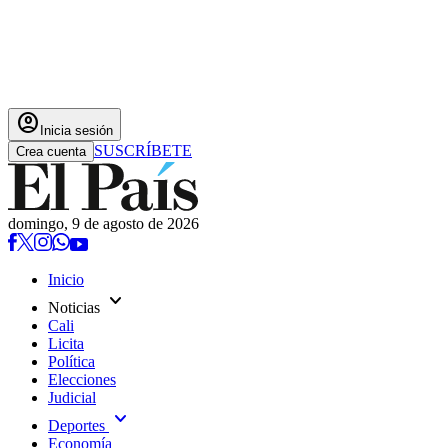
account_circle
Inicia sesión
SUSCRÍBETE
Crea cuenta
domingo, 9 de agosto de 2026
Inicio
expand_more
Noticias
Cali
Licita
Política
Elecciones
Judicial
expand_more
Deportes
Economía