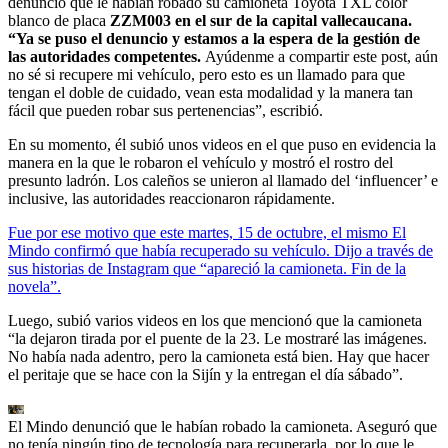
denunció que le habían robado su camioneta Toyota TXL color
blanco de placa
ZZM003 en el sur de la capital vallecaucana.
“Ya se puso el denuncio y estamos a la espera de la gestión de
las autoridades competentes.
Ayúdenme a compartir este post, aún
no sé si recupere mi vehículo, pero esto es un llamado para que
tengan el doble de cuidado, vean esta modalidad y la manera tan
fácil que pueden robar sus pertenencias”, escribió.
En su momento, él subió unos videos en el que puso en evidencia la
manera en la que le robaron el vehículo y mostró el rostro del
presunto ladrón. Los caleños se unieron al llamado del ‘influencer’ e
inclusive, las autoridades reaccionaron rápidamente.
Fue por ese motivo que este martes, 15 de octubre, el mismo El
Mindo confirmó que había recuperado su vehículo. Dijo a través de
sus historias de Instagram que “apareció la camioneta. Fin de la
novela”.
Luego, subió varios videos en los que mencionó que la camioneta
“la dejaron tirada por el puente de la 23. Le mostraré las imágenes.
No había nada adentro, pero la camioneta está bien. Hay que hacer
el peritaje que se hace con la Sijín y la entregan el día sábado”.
El Mindo denunció que le habían robado la camioneta. Aseguró que
no tenía ningún tipo de tecnología para recuperarla, por lo que le