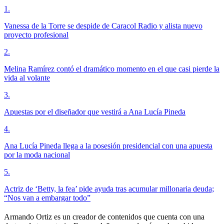
1
.
Vanessa de la Torre se despide de Caracol Radio y alista nuevo
proyecto profesional
2
.
Melina Ramírez contó el dramático momento en el que casi pierde la
vida al volante
3
.
Apuestas por el diseñador que vestirá a Ana Lucía Pineda
4
.
Ana Lucía Pineda llega a la posesión presidencial con una apuesta
por la moda nacional
5
.
Actriz de ‘Betty, la fea’ pide ayuda tras acumular millonaria deuda;
“Nos van a embargar todo”
Armando Ortiz es un creador de contenidos que cuenta con una