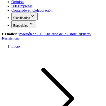
Opinión
500 Empresas
Contenido en Colaboración
expand_more
Clasificados
expand_more
Especiales
Es noticia:
Posesión en Cali
|
Abelardo de la Espriella
|
Puerto
Resistencia
Inicio