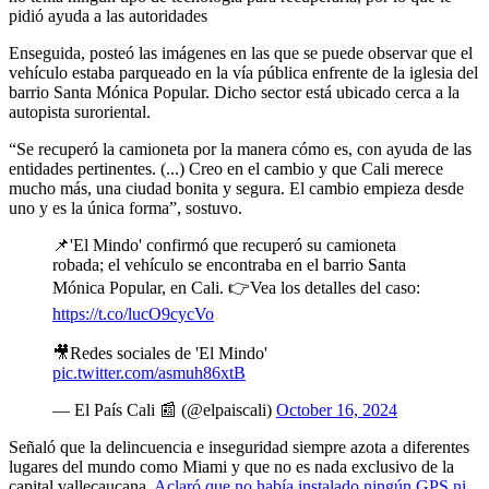
pidió ayuda a las autoridades
Enseguida, posteó las imágenes en las que se puede observar que el
vehículo estaba parqueado en la vía pública enfrente de la iglesia del
barrio Santa Mónica Popular. Dicho sector está ubicado cerca a la
autopista suroriental.
“Se recuperó la camioneta por la manera cómo es, con ayuda de las
entidades pertinentes. (...) Creo en el cambio y que Cali merece
mucho más, una ciudad bonita y segura. El cambio empieza desde
uno y es la única forma”, sostuvo.
📌'El Mindo' confirmó que recuperó su camioneta
robada; el vehículo se encontraba en el barrio Santa
Mónica Popular, en Cali. 👉Vea los detalles del caso:
https://t.co/lucO9cycVo
🎥Redes sociales de 'El Mindo'
pic.twitter.com/asmuh86xtB
— El País Cali 📰 (@elpaiscali)
October 16, 2024
Señaló que la delincuencia e inseguridad siempre azota a diferentes
lugares del mundo como Miami y que no es nada exclusivo de la
capital vallecaucana.
Aclaró que no había instalado ningún GPS ni