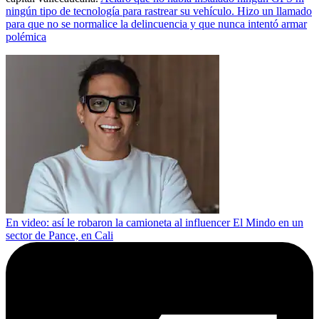
ningún tipo de tecnología para rastrear su vehículo. Hizo un llamado
para que no se normalice la delincuencia y que nunca intentó armar
polémica
En video: así le robaron la camioneta al influencer El Mindo en un
sector de Pance, en Cali