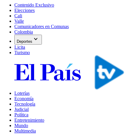
Contenido Exclusivo
Elecciones
Cali
Valle
Comunicadores en Comunas
Colombia
expand_more
Deportes
Licita
Turismo
Loterías
Economía
Tecnología
Judicial
Política
Entretenimiento
Mundo
Multimedia