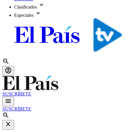
expand_more
Clasificados
expand_more
Especiales
search
account_circle
SUSCRÍBETE
menu
SUSCRÍBETE
search
close