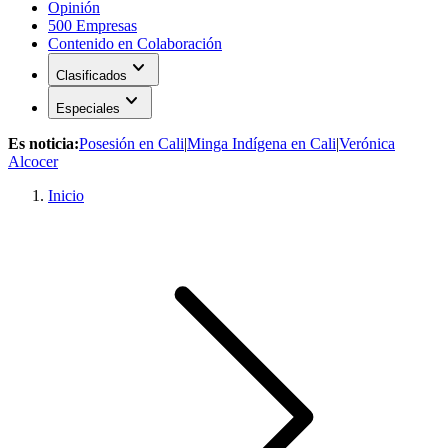
Opinión
500 Empresas
Contenido en Colaboración
expand_more
Clasificados
expand_more
Especiales
Es noticia:
Posesión en Cali
|
Minga Indígena en Cali
|
Verónica
Alcocer
Inicio