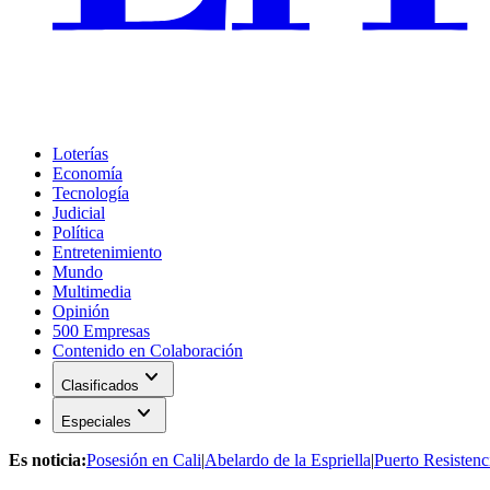
Loterías
Economía
Tecnología
Judicial
Política
Entretenimiento
Mundo
Multimedia
Opinión
500 Empresas
Contenido en Colaboración
expand_more
Clasificados
expand_more
Especiales
Es noticia:
Posesión en Cali
|
Abelardo de la Espriella
|
Puerto Resistenc