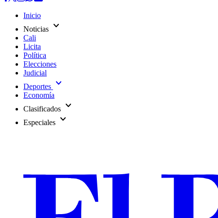
Inicio
expand_more
Noticias
Cali
Licita
Política
Elecciones
Judicial
expand_more
Deportes
Economía
expand_more
Clasificados
expand_more
Especiales