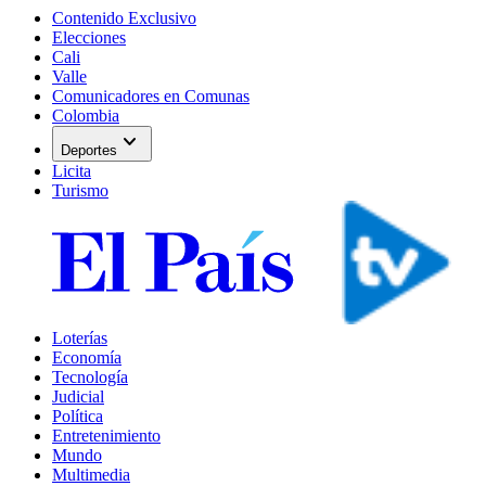
Contenido Exclusivo
Elecciones
Cali
Valle
Comunicadores en Comunas
Colombia
expand_more
Deportes
Licita
Turismo
Loterías
Economía
Tecnología
Judicial
Política
Entretenimiento
Mundo
Multimedia