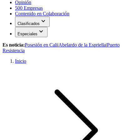
Opinión
500 Empresas
Contenido en Colaboración
expand_more
Clasificados
expand_more
Especiales
Es noticia:
Posesión en Cali
|
Abelardo de la Espriella
|
Puerto
Resistencia
Inicio