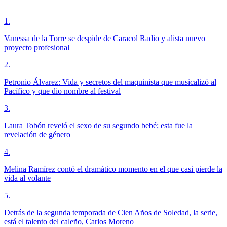
1
.
Vanessa de la Torre se despide de Caracol Radio y alista nuevo
proyecto profesional
2
.
Petronio Álvarez: Vida y secretos del maquinista que musicalizó al
Pacífico y que dio nombre al festival
3
.
Laura Tobón reveló el sexo de su segundo bebé; esta fue la
revelación de género
4
.
Melina Ramírez contó el dramático momento en el que casi pierde la
vida al volante
5
.
Detrás de la segunda temporada de Cien Años de Soledad, la serie,
está el talento del caleño, Carlos Moreno