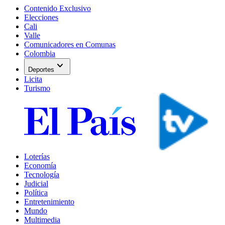
Contenido Exclusivo
Elecciones
Cali
Valle
Comunicadores en Comunas
Colombia
expand_more
Deportes
Licita
Turismo
Loterías
Economía
Tecnología
Judicial
Política
Entretenimiento
Mundo
Multimedia