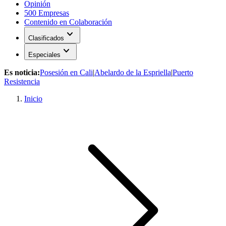
Opinión
500 Empresas
Contenido en Colaboración
expand_more
Clasificados
expand_more
Especiales
Es noticia:
Posesión en Cali
|
Abelardo de la Espriella
|
Puerto
Resistencia
Inicio