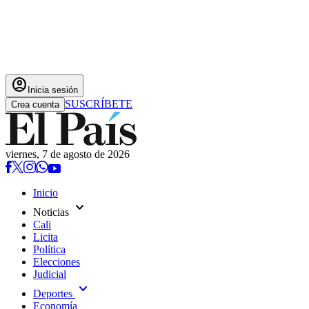
account_circle
Inicia sesión
SUSCRÍBETE
Crea cuenta
viernes, 7 de agosto de 2026
Inicio
expand_more
Noticias
Cali
Licita
Política
Elecciones
Judicial
expand_more
Deportes
Economía