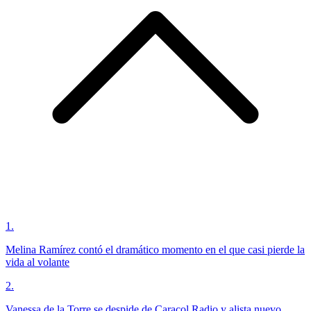
1
.
Melina Ramírez contó el dramático momento en el que casi pierde la
vida al volante
2
.
Vanessa de la Torre se despide de Caracol Radio y alista nuevo