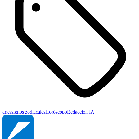
aries
signos zodiacales
Horóscopo
Redacción IA