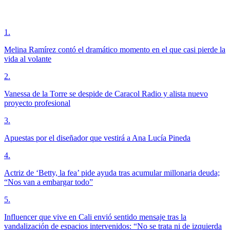
1
.
Melina Ramírez contó el dramático momento en el que casi pierde la
vida al volante
2
.
Vanessa de la Torre se despide de Caracol Radio y alista nuevo
proyecto profesional
3
.
Apuestas por el diseñador que vestirá a Ana Lucía Pineda
4
.
Actriz de ‘Betty, la fea’ pide ayuda tras acumular millonaria deuda;
“Nos van a embargar todo”
5
.
Influencer que vive en Cali envió sentido mensaje tras la
vandalización de espacios intervenidos: “No se trata ni de izquierda