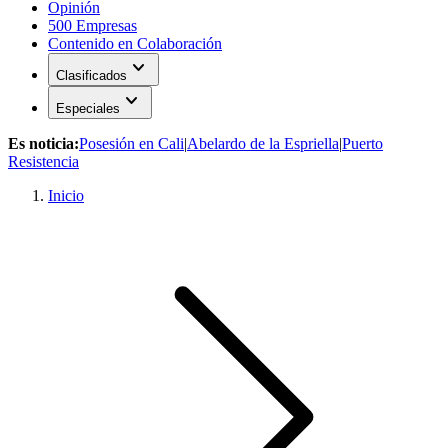
Opinión
500 Empresas
Contenido en Colaboración
expand_more
Clasificados
expand_more
Especiales
Es noticia:
Posesión en Cali
|
Abelardo de la Espriella
|
Puerto
Resistencia
Inicio