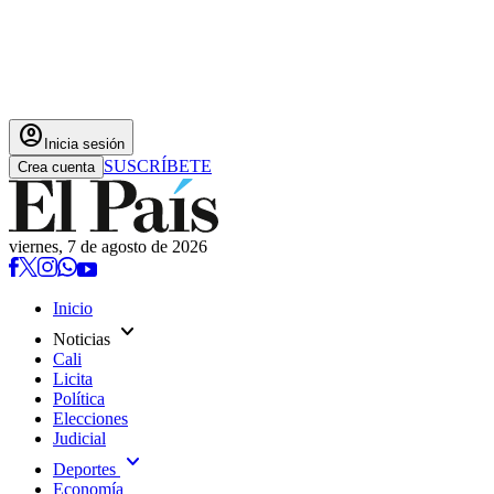
account_circle
Inicia sesión
SUSCRÍBETE
Crea cuenta
viernes, 7 de agosto de 2026
Inicio
expand_more
Noticias
Cali
Licita
Política
Elecciones
Judicial
expand_more
Deportes
Economía