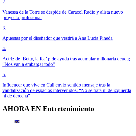
2
.
Vanessa de la Torre se despide de Caracol Radio y alista nuevo
proyecto profesional
3
.
Apuestas por el diseñador que vestirá a Ana Lucía Pineda
4
.
Actriz de ‘Betty, la fea’ pide ayuda tras acumular millonaria deuda;
“Nos van a embargar todo”
5
.
Influencer que vive en Cali envió sentido mensaje tras la
vandalización de espacios intervenidos: “No se trata ni de izquierda
ni de derecha”
AHORA EN
Entretenimiento