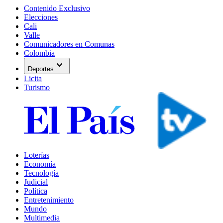
Contenido Exclusivo
Elecciones
Cali
Valle
Comunicadores en Comunas
Colombia
expand_more
Deportes
Licita
Turismo
Loterías
Economía
Tecnología
Judicial
Política
Entretenimiento
Mundo
Multimedia