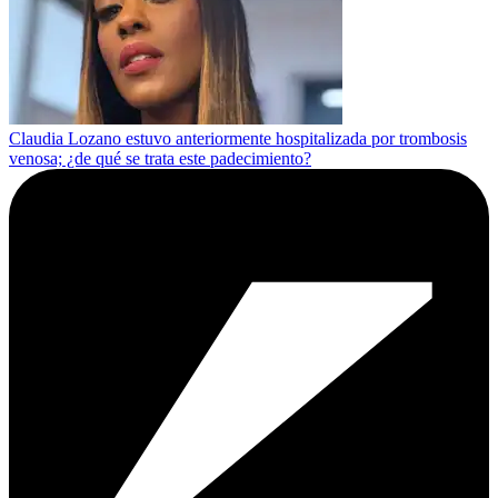
Claudia Lozano estuvo anteriormente hospitalizada por trombosis
venosa; ¿de qué se trata este padecimiento?