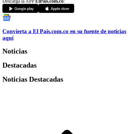
Descarga la APP
ElPaís.com.co
:
Convierta a
El País
.com.co
en su fuente de noticias
aquí
Noticias
Destacadas
Noticias Destacadas