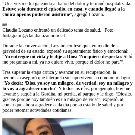
“Una vez me fui gateando al baño del dolor y terminé hospitalizada.
Estuve sola durante el episodio, en casa, y cuando llegué a la
clínica apenas pudieron asistirme
”, agregó Lozano.
Claudia Lozano enfrentó un delicado tema de salud.
| Foto:
Instagram @claudialozanooficial
Durante la conversación, Lozano confesó que, en medio de la
gravedad de su estado, expresó su agotamiento físico y emocional:
“
Yo entregué mi vida y le dije a Dios: ‘No quiero despertar.
Si tú
me preguntas a mí, ya no quiero vivir, porque el dolor no para’”.
Tras superar la etapa crítica y avanzar en su recuperación, la
periodista aseguró que interpreta su supervivencia como un milagro.
“
Yo decía: ‘Dios, yo soy un milagro, de verdad, soy un milagro y
lo voy a agradecer mucho
’. Y todos los días, por ejemplo, hoy me
levanté y saqué a la Gordita, mi perrita, al parque y le digo: ‘Diosito,
gracias porque hoy también es un milagro de vida’”, expresó, al
contar que ahora agradece cada día por su estado de salud y por
poder retomar actividades cotidianas.