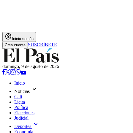
account_circle
Inicia sesión
SUSCRÍBETE
Crea cuenta
domingo, 9 de agosto de 2026
Inicio
expand_more
Noticias
Cali
Licita
Política
Elecciones
Judicial
expand_more
Deportes
Economía