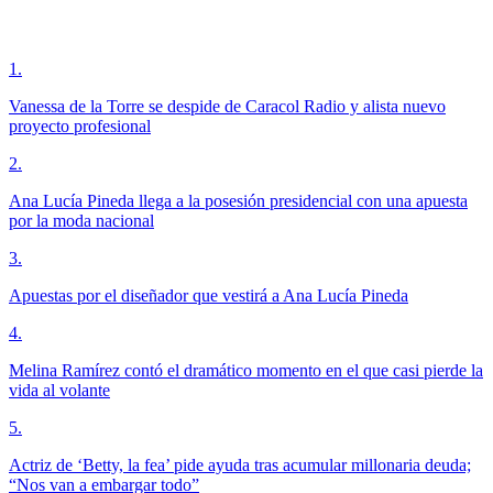
1
.
Vanessa de la Torre se despide de Caracol Radio y alista nuevo
proyecto profesional
2
.
Ana Lucía Pineda llega a la posesión presidencial con una apuesta
por la moda nacional
3
.
Apuestas por el diseñador que vestirá a Ana Lucía Pineda
4
.
Melina Ramírez contó el dramático momento en el que casi pierde la
vida al volante
5
.
Actriz de ‘Betty, la fea’ pide ayuda tras acumular millonaria deuda;
“Nos van a embargar todo”