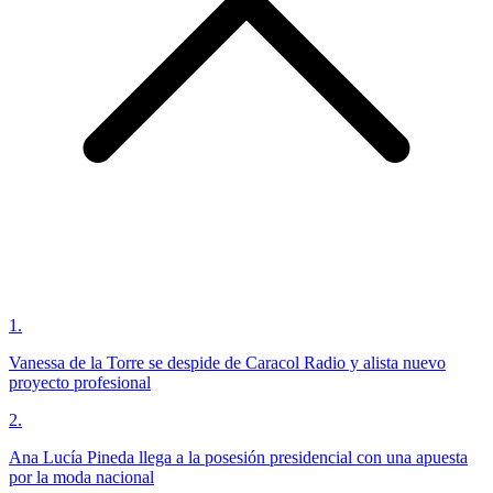
1
.
Vanessa de la Torre se despide de Caracol Radio y alista nuevo
proyecto profesional
2
.
Ana Lucía Pineda llega a la posesión presidencial con una apuesta
por la moda nacional