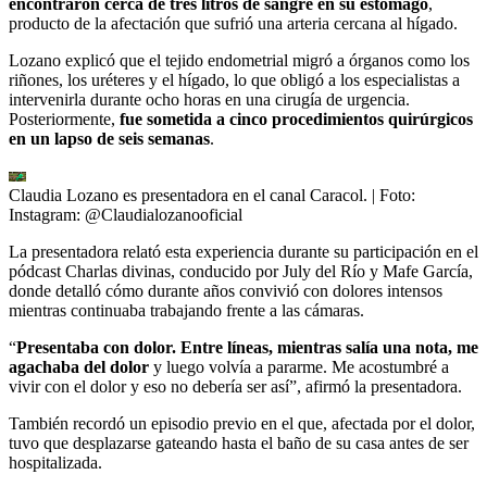
encontraron cerca de tres litros de sangre en su estómago
,
producto de la afectación que sufrió una arteria cercana al hígado.
Lozano explicó que el tejido endometrial migró a órganos como los
riñones, los uréteres y el hígado, lo que obligó a los especialistas a
intervenirla durante ocho horas en una cirugía de urgencia.
Posteriormente,
fue sometida a cinco procedimientos quirúrgicos
en un lapso de seis semanas
.
Claudia Lozano es presentadora en el canal Caracol.
| Foto:
Instagram: @Claudialozanooficial
La presentadora relató esta experiencia durante su participación en el
pódcast Charlas divinas, conducido por July del Río y Mafe García,
donde detalló cómo durante años convivió con dolores intensos
mientras continuaba trabajando frente a las cámaras.
“
Presentaba con dolor. Entre líneas, mientras salía una nota, me
agachaba del dolor
y luego volvía a pararme. Me acostumbré a
vivir con el dolor y eso no debería ser así”, afirmó la presentadora.
También recordó un episodio previo en el que, afectada por el dolor,
tuvo que desplazarse gateando hasta el baño de su casa antes de ser
hospitalizada.