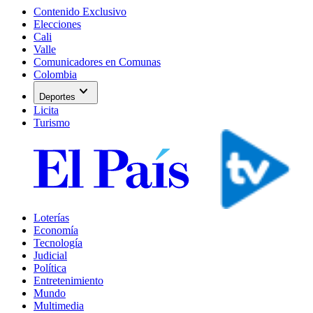
Contenido Exclusivo
Elecciones
Cali
Valle
Comunicadores en Comunas
Colombia
expand_more
Deportes
Licita
Turismo
Loterías
Economía
Tecnología
Judicial
Política
Entretenimiento
Mundo
Multimedia