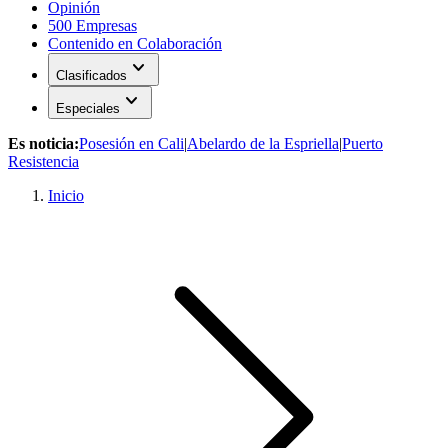
Opinión
500 Empresas
Contenido en Colaboración
expand_more
Clasificados
expand_more
Especiales
Es noticia:
Posesión en Cali
|
Abelardo de la Espriella
|
Puerto
Resistencia
Inicio