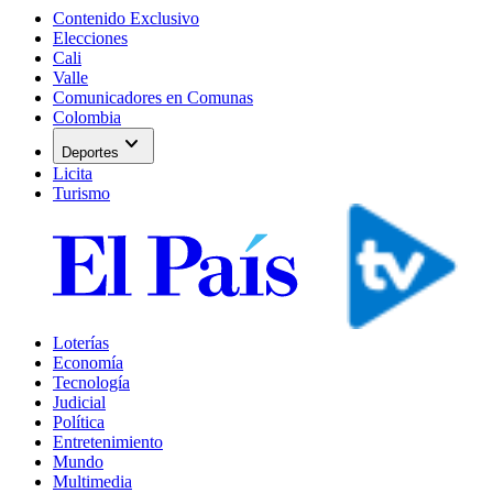
Contenido Exclusivo
Elecciones
Cali
Valle
Comunicadores en Comunas
Colombia
expand_more
Deportes
Licita
Turismo
Loterías
Economía
Tecnología
Judicial
Política
Entretenimiento
Mundo
Multimedia