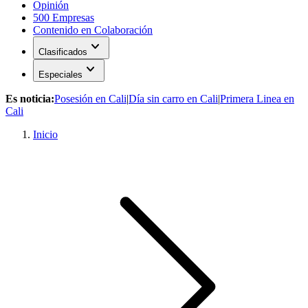
Opinión
500 Empresas
Contenido en Colaboración
expand_more
Clasificados
expand_more
Especiales
Es noticia:
Posesión en Cali
|
Día sin carro en Cali
|
Primera Linea en
Cali
Inicio