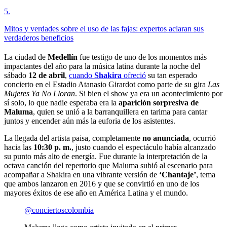
5
.
Mitos y verdades sobre el uso de las fajas: expertos aclaran sus
verdaderos beneficios
La ciudad de
Medellín
fue testigo de uno de los momentos más
impactantes del año para la música latina durante la noche del
sábado
12 de abril
,
cuando
Shakira
ofreció
su tan esperado
concierto en el Estadio Atanasio Girardot como parte de su gira
Las
Mujeres Ya No Lloran
. Si bien el show ya era un acontecimiento por
sí solo, lo que nadie esperaba era la
aparición sorpresiva de
Maluma
, quien se unió a la barranquillera en tarima para cantar
juntos y encender aún más la euforia de los asistentes.
La llegada del artista paisa, completamente
no anunciada
, ocurrió
hacia las
10:30 p. m.
, justo cuando el espectáculo había alcanzado
su punto más alto de energía. Fue durante la interpretación de la
octava canción del repertorio que Maluma subió al escenario para
acompañar a Shakira en una vibrante versión de
‘Chantaje’
, tema
que ambos lanzaron en 2016 y que se convirtió en uno de los
mayores éxitos de ese año en América Latina y el mundo.
@conciertoscolombia