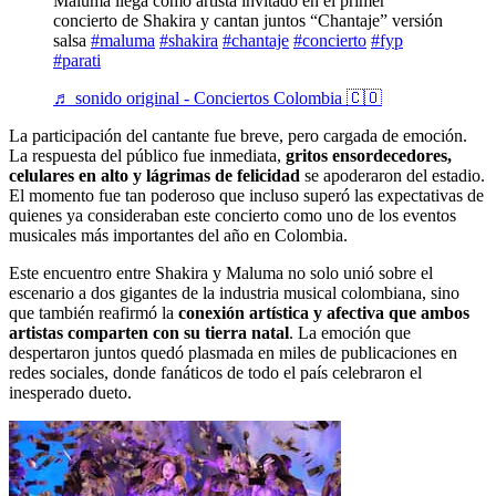
Maluma llega como artista invitado en el primer
concierto de Shakira y cantan juntos “Chantaje” versión
salsa
#maluma
#shakira
#chantaje
#concierto
#fyp
#parati
♬ sonido original - Conciertos Colombia 🇨🇴
La participación del cantante fue breve, pero cargada de emoción.
La respuesta del público fue inmediata,
gritos ensordecedores,
celulares en alto y lágrimas de felicidad
se apoderaron del estadio.
El momento fue tan poderoso que incluso superó las expectativas de
quienes ya consideraban este concierto como uno de los eventos
musicales más importantes del año en Colombia.
Este encuentro entre Shakira y Maluma no solo unió sobre el
escenario a dos gigantes de la industria musical colombiana, sino
que también reafirmó la
conexión artística y afectiva que ambos
artistas comparten con su tierra natal
. La emoción que
despertaron juntos quedó plasmada en miles de publicaciones en
redes sociales, donde fanáticos de todo el país celebraron el
inesperado dueto.