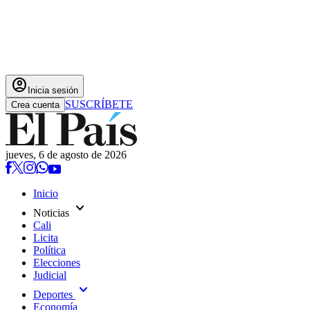
account_circle
Inicia sesión
SUSCRÍBETE
Crea cuenta
jueves, 6 de agosto de 2026
Inicio
expand_more
Noticias
Cali
Licita
Política
Elecciones
Judicial
expand_more
Deportes
Economía