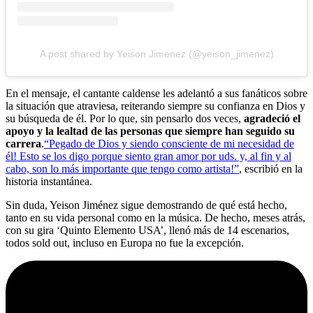
A post shared by Yeison Jimenez (@yeison_jimenez)
En el mensaje, el cantante caldense les adelantó a sus fanáticos sobre
la situación que atraviesa, reiterando siempre su confianza en Dios y
su búsqueda de él. Por lo que, sin pensarlo dos veces,
agradeció el
apoyo y la lealtad de las personas que siempre han seguido su
carrera
.
“Pegado de Dios y siendo consciente de mi necesidad de
él! Esto se los digo porque siento gran amor por uds. y, al fin y al
cabo, son lo más importante que tengo como artista!”
, escribió en la
historia instantánea.
Sin duda, Yeison Jiménez sigue demostrando de qué está hecho,
tanto en su vida personal como en la música. De hecho, meses atrás,
con su gira ‘Quinto Elemento USA’, llenó más de 14 escenarios,
todos sold out, incluso en Europa no fue la excepción.