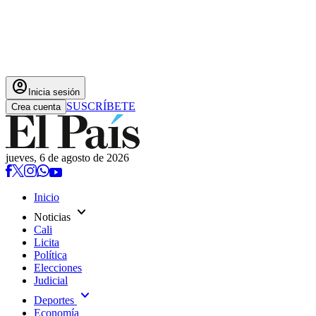
account_circle
Inicia sesión
SUSCRÍBETE
Crea cuenta
jueves, 6 de agosto de 2026
Inicio
expand_more
Noticias
Cali
Licita
Política
Elecciones
Judicial
expand_more
Deportes
Economía