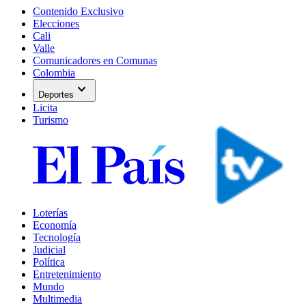
Contenido Exclusivo
Elecciones
Cali
Valle
Comunicadores en Comunas
Colombia
expand_more
Deportes
Licita
Turismo
Loterías
Economía
Tecnología
Judicial
Política
Entretenimiento
Mundo
Multimedia