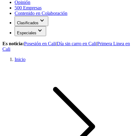
Opinión
500 Empresas
Contenido en Colaboración
expand_more
Clasificados
expand_more
Especiales
Es noticia:
Posesión en Cali
|
Día sin carro en Cali
|
Primera Linea en
Cali
Inicio