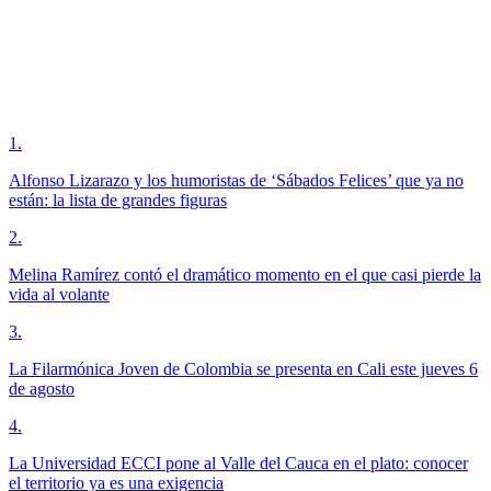
1
.
Alfonso Lizarazo y los humoristas de ‘Sábados Felices’ que ya no
están: la lista de grandes figuras
2
.
Melina Ramírez contó el dramático momento en el que casi pierde la
vida al volante
3
.
La Filarmónica Joven de Colombia se presenta en Cali este jueves 6
de agosto
4
.
La Universidad ECCI pone al Valle del Cauca en el plato: conocer
el territorio ya es una exigencia