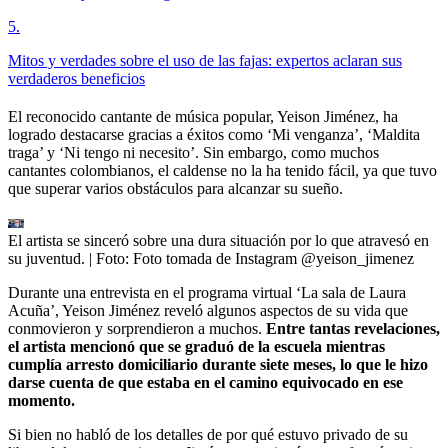
5
.
Mitos y verdades sobre el uso de las fajas: expertos aclaran sus
verdaderos beneficios
El reconocido cantante de música popular, Yeison Jiménez, ha
logrado destacarse gracias a éxitos como ‘Mi venganza’, ‘Maldita
traga’ y ‘Ni tengo ni necesito’. Sin embargo, como muchos
cantantes colombianos, el caldense no la ha tenido fácil, ya que tuvo
que superar varios obstáculos para alcanzar su sueño.
El artista se sinceró sobre una dura situación por lo que atravesó en
su juventud.
| Foto:
Foto tomada de Instagram @yeison_jimenez
Durante una entrevista en el programa virtual ‘La sala de Laura
Acuña’, Yeison Jiménez reveló algunos aspectos de su vida que
conmovieron y sorprendieron a muchos.
Entre tantas revelaciones,
el artista mencionó que se graduó de la escuela mientras
cumplía arresto domiciliario durante siete meses, lo que le hizo
darse cuenta de que estaba en el camino equivocado en ese
momento.
Si bien no habló de los detalles de por qué estuvo privado de su