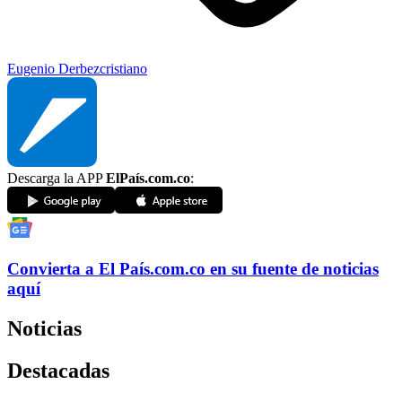
Eugenio Derbez
cristiano
Descarga la APP
ElPaís.com.co
:
Convierta a
El País
.com.co
en su fuente de noticias
aquí
Noticias
Destacadas