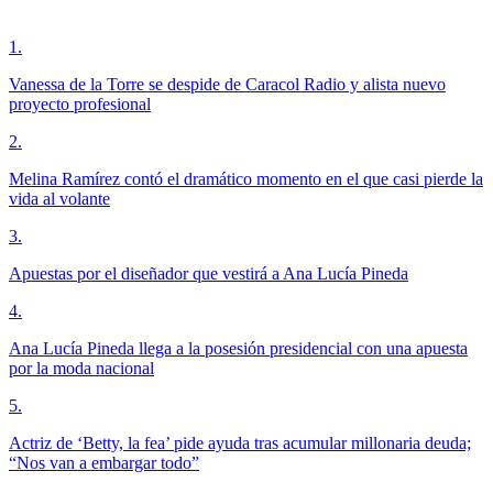
1
.
Vanessa de la Torre se despide de Caracol Radio y alista nuevo
proyecto profesional
2
.
Melina Ramírez contó el dramático momento en el que casi pierde la
vida al volante
3
.
Apuestas por el diseñador que vestirá a Ana Lucía Pineda
4
.
Ana Lucía Pineda llega a la posesión presidencial con una apuesta
por la moda nacional
5
.
Actriz de ‘Betty, la fea’ pide ayuda tras acumular millonaria deuda;
“Nos van a embargar todo”