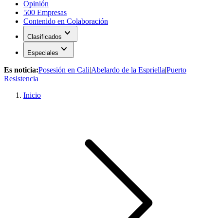
Opinión
500 Empresas
Contenido en Colaboración
expand_more
Clasificados
expand_more
Especiales
Es noticia:
Posesión en Cali
|
Abelardo de la Espriella
|
Puerto
Resistencia
Inicio