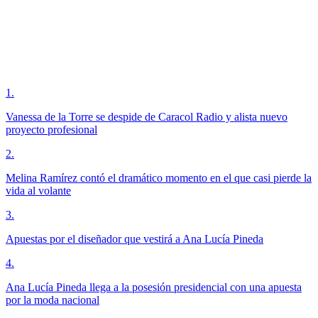
1
.
Vanessa de la Torre se despide de Caracol Radio y alista nuevo
proyecto profesional
2
.
Melina Ramírez contó el dramático momento en el que casi pierde la
vida al volante
3
.
Apuestas por el diseñador que vestirá a Ana Lucía Pineda
4
.
Ana Lucía Pineda llega a la posesión presidencial con una apuesta
por la moda nacional