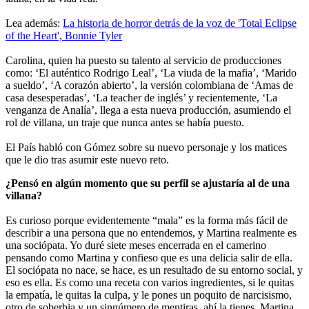
Lea además:
La historia de horror detrás de la voz de 'Total Eclipse
of the Heart', Bonnie Tyler
Carolina, quien ha puesto su talento al servicio de producciones
como: ‘El auténtico Rodrigo Leal’, ‘La viuda de la mafia’, ‘Marido
a sueldo’, ‘A corazón abierto’, la versión colombiana de ‘Amas de
casa desesperadas’, ‘La teacher de inglés’ y recientemente, ‘La
venganza de Analía’, llega a esta nueva producción, asumiendo el
rol de villana, un traje que nunca antes se había puesto.
El País habló con Gómez sobre su nuevo personaje y los matices
que le dio tras asumir este nuevo reto.
¿Pensó en algún momento que su perfil se ajustaría al de una
villana?
Es curioso porque evidentemente “mala” es la forma más fácil de
describir a una persona que no entendemos, y Martina realmente es
una sociópata. Yo duré siete meses encerrada en el camerino
pensando como Martina y confieso que es una delicia salir de ella.
El sociópata no nace, se hace, es un resultado de su entorno social, y
eso es ella. Es como una receta con varios ingredientes, si le quitas
la empatía, le quitas la culpa, y le pones un poquito de narcisismo,
otro de soberbia y un sinnúmero de mentiras, ahí la tienes. Martina