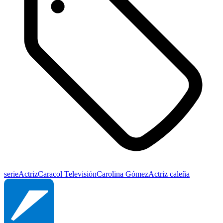
serie
Actriz
Caracol Televisión
Carolina Gómez
Actriz caleña