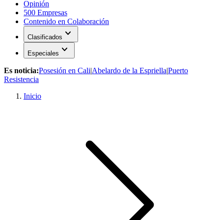
Opinión
500 Empresas
Contenido en Colaboración
expand_more
Clasificados
expand_more
Especiales
Es noticia:
Posesión en Cali
|
Abelardo de la Espriella
|
Puerto
Resistencia
Inicio