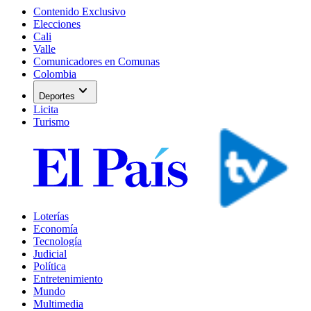
Contenido Exclusivo
Elecciones
Cali
Valle
Comunicadores en Comunas
Colombia
expand_more
Deportes
Licita
Turismo
Loterías
Economía
Tecnología
Judicial
Política
Entretenimiento
Mundo
Multimedia