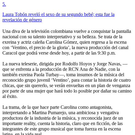
5
.
Laura Tobón reveló el sexo de su segundo bebé; esta fue la
revelación de género
Una diva de la televisión colombiana vuelve a conquistar la pantalla
nacional con su talento interpretativo y su belleza. Se trata de la
exreina y actriz caleña Carolina Gómez, quien regresa a la escena
con ‘Ventino, el precio de la gloria’, la nueva producción del canal
Caracol que podrá verse desde hoy, a partir de las 9:30 p.m.
La nueva teleserie, dirigida por Rodolfo Hoyos y Jorge Navas, —
que se enfrenta a la producción de RCN Ana de Nadie, con la
también exreina Paola Turbay—, toma insumos de la música del
reconocido grupo juvenil ‘Ventino’, para contar la historia de cuatro
chicas, que sin quererlo, se verán envueltas en un plan de venganza
por parte de una mujer que hará todo lo posible por dañar su camino
al éxito.
La trama, de la que hace parte Carolina como antagonista,
interpretando a Martina Pumarejo, una ambiciosa y vengativa
productora de la industria de la música, y reconocida juez de un
importante reality, cuenta la historia, claro que en ficción, de las
integrantes de este grupo musical que toma fuerza en la escena
latina, en la vida real.