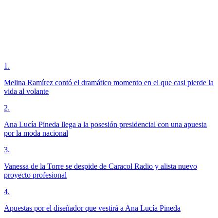
1
.
Melina Ramírez contó el dramático momento en el que casi pierde la
vida al volante
2
.
Ana Lucía Pineda llega a la posesión presidencial con una apuesta
por la moda nacional
3
.
Vanessa de la Torre se despide de Caracol Radio y alista nuevo
proyecto profesional
4
.
Apuestas por el diseñador que vestirá a Ana Lucía Pineda