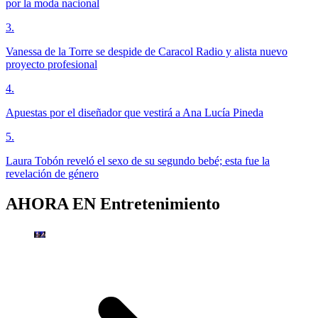
por la moda nacional
3
.
Vanessa de la Torre se despide de Caracol Radio y alista nuevo
proyecto profesional
4
.
Apuestas por el diseñador que vestirá a Ana Lucía Pineda
5
.
Laura Tobón reveló el sexo de su segundo bebé; esta fue la
revelación de género
AHORA EN
Entretenimiento