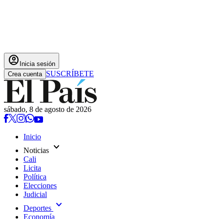
account_circle
Inicia sesión
SUSCRÍBETE
Crea cuenta
sábado, 8 de agosto de 2026
Inicio
expand_more
Noticias
Cali
Licita
Política
Elecciones
Judicial
expand_more
Deportes
Economía