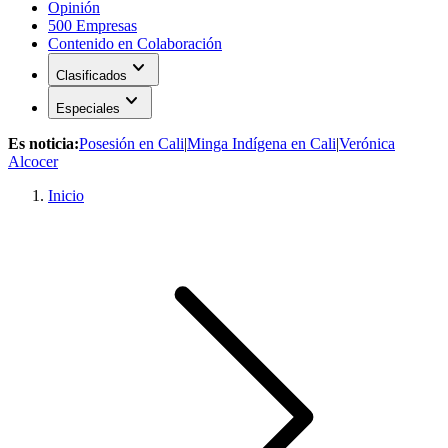
Opinión
500 Empresas
Contenido en Colaboración
expand_more
Clasificados
expand_more
Especiales
Es noticia:
Posesión en Cali
|
Minga Indígena en Cali
|
Verónica
Alcocer
Inicio