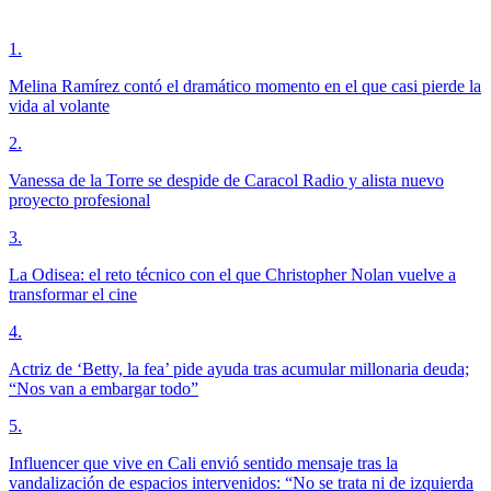
1
.
Melina Ramírez contó el dramático momento en el que casi pierde la
vida al volante
2
.
Vanessa de la Torre se despide de Caracol Radio y alista nuevo
proyecto profesional
3
.
La Odisea: el reto técnico con el que Christopher Nolan vuelve a
transformar el cine
4
.
Actriz de ‘Betty, la fea’ pide ayuda tras acumular millonaria deuda;
“Nos van a embargar todo”
5
.
Influencer que vive en Cali envió sentido mensaje tras la
vandalización de espacios intervenidos: “No se trata ni de izquierda