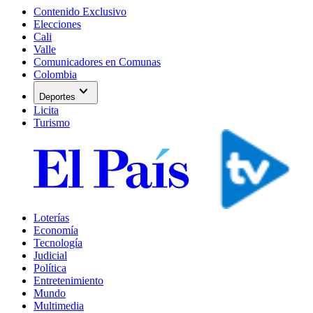
Contenido Exclusivo
Elecciones
Cali
Valle
Comunicadores en Comunas
Colombia
expand_more
Deportes
Licita
Turismo
Loterías
Economía
Tecnología
Judicial
Política
Entretenimiento
Mundo
Multimedia