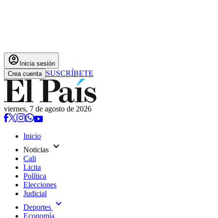
account_circle
Inicia sesión
SUSCRÍBETE
Crea cuenta
viernes, 7 de agosto de 2026
Inicio
expand_more
Noticias
Cali
Licita
Política
Elecciones
Judicial
expand_more
Deportes
Economía