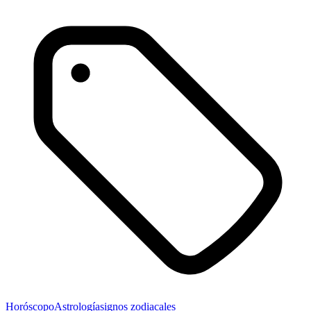
Horóscopo
Astrología
signos zodiacales