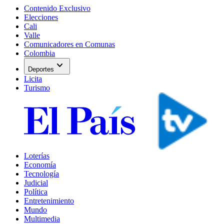
Contenido Exclusivo
Elecciones
Cali
Valle
Comunicadores en Comunas
Colombia
expand_more
Deportes
Licita
Turismo
Loterías
Economía
Tecnología
Judicial
Política
Entretenimiento
Mundo
Multimedia