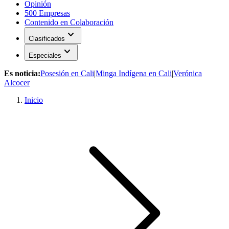
Opinión
500 Empresas
Contenido en Colaboración
expand_more
Clasificados
expand_more
Especiales
Es noticia:
Posesión en Cali
|
Minga Indígena en Cali
|
Verónica
Alcocer
Inicio