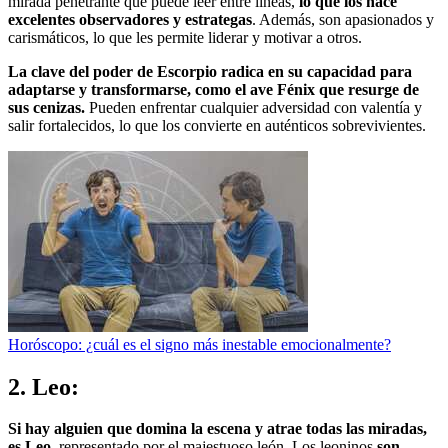
mirada penetrante que puede leer entre líneas,
lo que los hace
excelentes observadores y estrategas
. Además, son apasionados y
carismáticos, lo que les permite liderar y motivar a otros.
La clave del poder de Escorpio radica en su capacidad para
adaptarse y transformarse, como el ave Fénix que resurge de
sus cenizas.
Pueden enfrentar cualquier adversidad con valentía y
salir fortalecidos, lo que los convierte en auténticos sobrevivientes.
Horóscopo: ¿cuál es el signo más inestable emocionalmente?
2. Leo:
Si hay alguien que domina la escena y atrae todas las miradas,
es Leo,
representado por el majestuoso león. Los leoninos
son