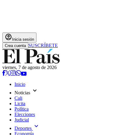
account_circle
Inicia sesión
SUSCRÍBETE
Crea cuenta
viernes, 7 de agosto de 2026
Inicio
expand_more
Noticias
Cali
Licita
Política
Elecciones
Judicial
expand_more
Deportes
Economía