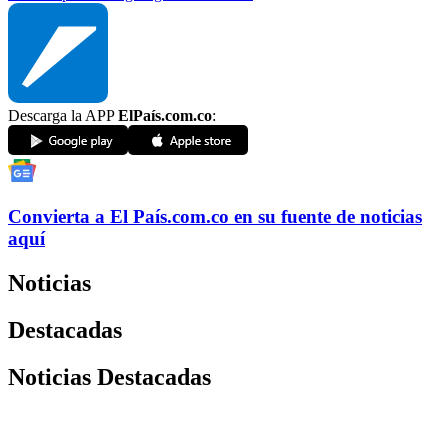
Descarga la APP
ElPaís.com.co
:
Convierta a
El País
.com.co
en su fuente de noticias
aquí
Noticias
Destacadas
Noticias Destacadas