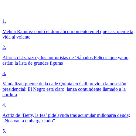
1
.
Melina Ramírez contó el dramático momento en el que casi pierde la
vida al volante
2
.
Alfonso Lizarazo y los humoristas de ‘Sábados Felices’ que ya no
están: la lista de grandes figuras
3
.
Vandalizan puente de la calle Quinta en Cali previo a la posesión
presidencial; El Negro esta claro, lanza contundente llamado a la
cordura
4
.
Actriz de ‘Betty, la fea’ pide ayuda tras acumular millonaria deuda;
“Nos van a embargar todo”
5
.