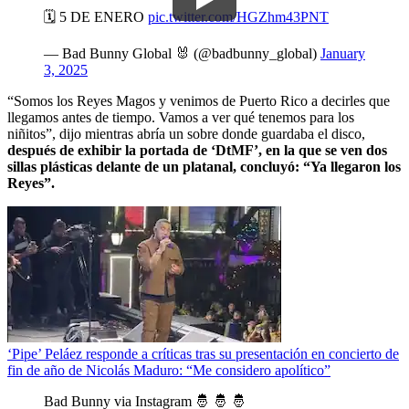
🗓️ 5 DE ENERO
pic.twitter.com/HGZhm43PNT
— Bad Bunny Global 🐰 (@badbunny_global)
January
3, 2025
“Somos los Reyes Magos y venimos de Puerto Rico a decirles que
llegamos antes de tiempo. Vamos a ver qué tenemos para los
niñitos”, dijo mientras abría un sobre donde guardaba el disco,
después de exhibir la portada de ‘DtMF’, en la que se ven dos
sillas plásticas delante de un platanal, concluyó: “Ya llegaron los
Reyes”.
‘Pipe’ Peláez responde a críticas tras su presentación en concierto de
fin de año de Nicolás Maduro: “Me considero apolítico”
Bad Bunny via Instagram 🤴 🤴 🤴