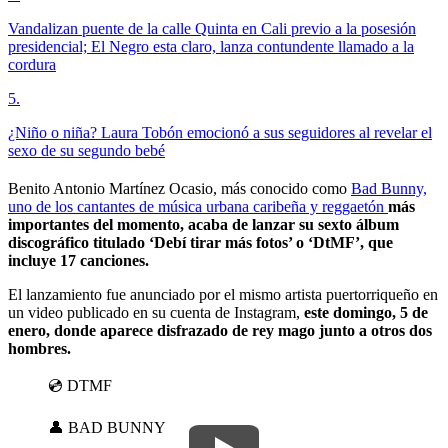
Vandalizan puente de la calle Quinta en Cali previo a la posesión
presidencial; El Negro esta claro, lanza contundente llamado a la
cordura
5
.
¿Niño o niña? Laura Tobón emocionó a sus seguidores al revelar el
sexo de su segundo bebé
Benito Antonio Martínez Ocasio, más conocido como
Bad Bunny,
uno de los cantantes de música urbana caribeña y reggaetón
más
importantes del momento, acaba de lanzar su sexto álbum
discográfico titulado ‘Debí tirar más fotos’ o ‘DtMF’, que
incluye 17 canciones.
El lanzamiento fue anunciado por el mismo artista puertorriqueño en
un video publicado en su cuenta de Instagram,
este domingo, 5 de
enero, donde aparece disfrazado de rey mago junto a otros dos
hombres.
💿 DTMF
👤 BAD BUNNY