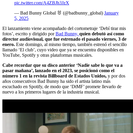
pic.twitter.com/A4ZBJh3JzX
— Bad Bunny Global 🐰 (@badbunny_global)
January
5, 2025
El lanzamiento viene acompañado del cortometraje ‘Debí tirar mis
fotos’, escrito y dirigido por
Bad Bunny,
quien debutó así como
director audiovisual, que fue estrenado el pasado viernes, 3 de
enero.
Este domingo, al mismo tiempo, también estrenó el sencillo
llamado ‘El club’, cuyo video que ya se encuentra disponibles en
YouTube, Spotify y otras plataformas musicales.
Cabe recordar que su disco anterior ‘Nadie sabe lo que va a
pasar mañana’, lanzado en el 2023, se posicionó como el
número 1 en la revista Billboard de Estados Unidos,
y por dos
años consecutivos Bad Bunny ha sido el artista latino más
escuchado en Spotify, de modo que ‘DtMF’ promete llevarlo de
nuevo a los primeros lugares de la industria musical.