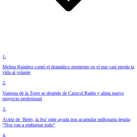
1
.
Melina Ramírez contó el dramático momento en el que casi pierde la
vida al volante
2
.
Vanessa de la Torre se despide de Caracol Radio y alista nuevo
proyecto profesional
3
.
Actriz de ‘Betty, la fea’ pide ayuda tras acumular millonaria deuda;
“Nos van a embargar todo”
4
.