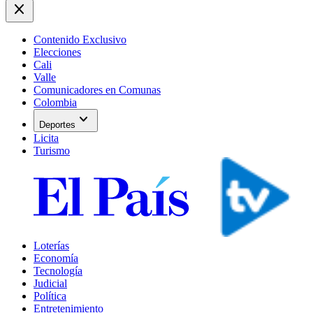
close
Contenido Exclusivo
Elecciones
Cali
Valle
Comunicadores en Comunas
Colombia
expand_more
Deportes
Licita
Turismo
Loterías
Economía
Tecnología
Judicial
Política
Entretenimiento