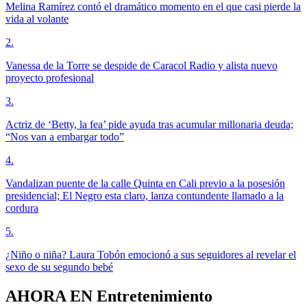
Melina Ramírez contó el dramático momento en el que casi pierde la
vida al volante
2
.
Vanessa de la Torre se despide de Caracol Radio y alista nuevo
proyecto profesional
3
.
Actriz de ‘Betty, la fea’ pide ayuda tras acumular millonaria deuda;
“Nos van a embargar todo”
4
.
Vandalizan puente de la calle Quinta en Cali previo a la posesión
presidencial; El Negro esta claro, lanza contundente llamado a la
cordura
5
.
¿Niño o niña? Laura Tobón emocionó a sus seguidores al revelar el
sexo de su segundo bebé
AHORA EN
Entretenimiento