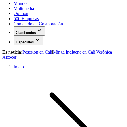
Mundo
Multimedia
Opinión
500 Empresas
Contenido en Colaboración
expand_more
Clasificados
expand_more
Especiales
Es noticia:
Posesión en Cali
|
Minga Indígena en Cali
|
Verónica
Alcocer
Inicio