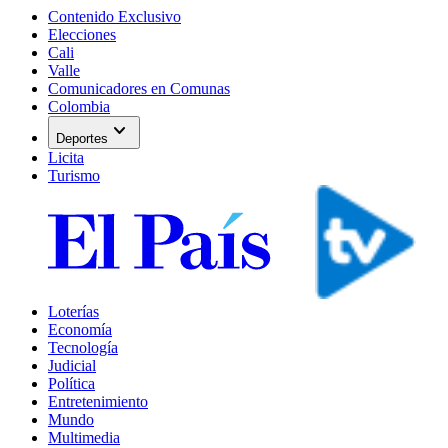
Contenido Exclusivo
Elecciones
Cali
Valle
Comunicadores en Comunas
Colombia
expand_more
Deportes
Licita
Turismo
Loterías
Economía
Tecnología
Judicial
Política
Entretenimiento
Mundo
Multimedia