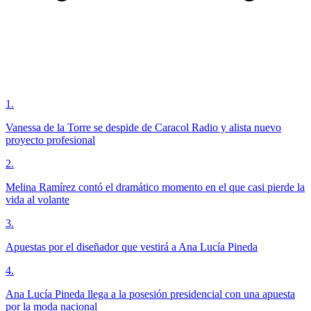
1
.
Vanessa de la Torre se despide de Caracol Radio y alista nuevo
proyecto profesional
2
.
Melina Ramírez contó el dramático momento en el que casi pierde la
vida al volante
3
.
Apuestas por el diseñador que vestirá a Ana Lucía Pineda
4
.
Ana Lucía Pineda llega a la posesión presidencial con una apuesta
por la moda nacional