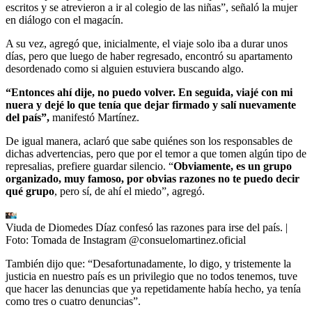
escritos y se atrevieron a ir al colegio de las niñas”, señaló la mujer
en diálogo con el magacín.
A su vez, agregó que, inicialmente, el viaje solo iba a durar unos
días, pero que luego de haber regresado, encontró su apartamento
desordenado como si alguien estuviera buscando algo.
“Entonces ahí dije, no puedo volver. En seguida, viajé con mi
nuera y dejé lo que tenía que dejar firmado y salí nuevamente
del país”,
manifestó Martínez.
De igual manera, aclaró que sabe quiénes son los responsables de
dichas advertencias, pero que por el temor a que tomen algún tipo de
represalias, prefiere guardar silencio. “
Obviamente, es un grupo
organizado, muy famoso, por obvias razones no te puedo decir
qué grupo
, pero sí, de ahí el miedo”, agregó.
Viuda de Diomedes Díaz confesó las razones para irse del país.
|
Foto:
Tomada de Instagram @consuelomartinez.oficial
También dijo que: “Desafortunadamente, lo digo, y tristemente la
justicia en nuestro país es un privilegio que no todos tenemos, tuve
que hacer las denuncias que ya repetidamente había hecho, ya tenía
como tres o cuatro denuncias”.