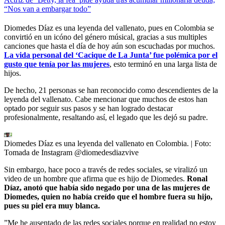
“Nos van a embargar todo”
Diomedes Díaz es una leyenda del vallenato, pues en Colombia se
convirtió en un icóno del género músical, gracias a sus multiples
canciones que hasta el día de hoy aún son escuchadas por muchos.
La vida personal del ‘Cacique de La Junta’ fue polémica por el
gusto que tenía por las mujeres
, esto terminó en una larga lista de
hijos.
De hecho, 21 personas se han reconocido como descendientes de la
leyenda del vallenato. Cabe mencionar que muchos de estos han
optado por seguir sus pasos y se han logrado destacar
profesionalmente, resaltando así, el legado que les dejó su padre.
Diomedes Díaz es una leyenda del vallenato en Colombia.
| Foto:
Tomada de Instagram @diomedesdiazvive
Sin embargo, hace poco a través de redes sociales, se viralizó un
video de un hombre que afirma que es hijo de Diomedes.
Ronal
Díaz, anotó que había sido negado por una de las mujeres de
Diomedes, quien no había creído que el hombre fuera su hijo,
pues su piel era muy blanca.
”Me he ausentado de las redes sociales porque en realidad no estoy