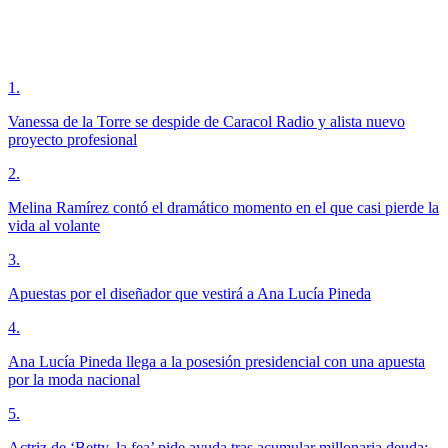
1
.
Vanessa de la Torre se despide de Caracol Radio y alista nuevo
proyecto profesional
2
.
Melina Ramírez contó el dramático momento en el que casi pierde la
vida al volante
3
.
Apuestas por el diseñador que vestirá a Ana Lucía Pineda
4
.
Ana Lucía Pineda llega a la posesión presidencial con una apuesta
por la moda nacional
5
.
Actriz de ‘Betty, la fea’ pide ayuda tras acumular millonaria deuda;