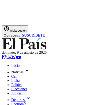
account_circle
Inicia sesión
SUSCRÍBETE
Crea cuenta
domingo, 9 de agosto de 2026
Inicio
expand_more
Noticias
Cali
Licita
Política
Elecciones
Judicial
expand_more
Deportes
Economía