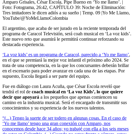
Amparo Grisales, César Escola, Pipe Bueno en ‘Yo me llamo’.
|
Foto:
Fotograma, 26:42, CAPÍTULO 39: Noche de Eliminación:
Tres imitadores le dicen adiós a su sueño | Temp. 09 |Yo Me Llamo,
YouTube/@YoMeLlamoColombia
El argentino, que acaba de ser jurado en la reciente temporada del
programa de Caracol Televisión, será coah musical en ‘La voz kids’.
Este nuevo reto que asumirá le permitirá continuar reforzando su
destacada experiencia.
‘La voz kids’ es un programa de Caracol, parecido a ‘Yo me llamo’
,
en el que se premiará la mejor voz infantil el próximo año 2024. Se
trata de una competencia, en la que los concursantes deberán brillar
en el escenario para poder avanzar en cada una de las etapas. Por
supuesto, Escola llegará a ser parte del equipo.
Fue en diálogo con Laura Acuña, que César Escola reveló que
tendrá el rol de
coach musical en ‘La voz Kids’, lo que quiere
decir que apoyará
a los pequeños que apenas comiencen su
camino en la industria musical. Será el encargado de transmitir sus
conocimientos y su experiencia de los nuevos talentos.
“(...) Tengo la suerte de ser todero en algunas cosas. En el caso de
‘Yo me llamo’ tengo una gran conexión con Amparo, nos
conocemos desde hace 34 años; yo trabajé con ella a los seis meses