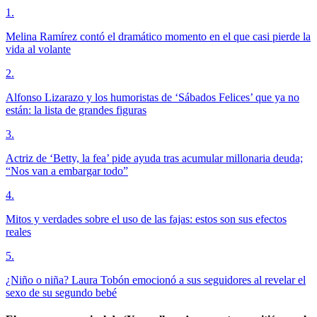
1
.
Melina Ramírez contó el dramático momento en el que casi pierde la
vida al volante
2
.
Alfonso Lizarazo y los humoristas de ‘Sábados Felices’ que ya no
están: la lista de grandes figuras
3
.
Actriz de ‘Betty, la fea’ pide ayuda tras acumular millonaria deuda;
“Nos van a embargar todo”
4
.
Mitos y verdades sobre el uso de las fajas: estos son sus efectos
reales
5
.
¿Niño o niña? Laura Tobón emocionó a sus seguidores al revelar el
sexo de su segundo bebé