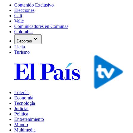
Contenido Exclusivo
Elecciones
Cali
Valle
Comunicadores en Comunas
Colombia
expand_more
Deportes
Licita
Turismo
Loterías
Economía
Tecnología
Judicial
Política
Entretenimiento
Mundo
Multimedia