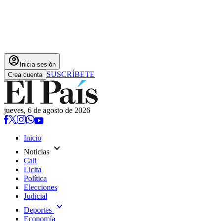
account_circle
Inicia sesión
SUSCRÍBETE
Crea cuenta
jueves, 6 de agosto de 2026
Inicio
expand_more
Noticias
Cali
Licita
Política
Elecciones
Judicial
expand_more
Deportes
Economía