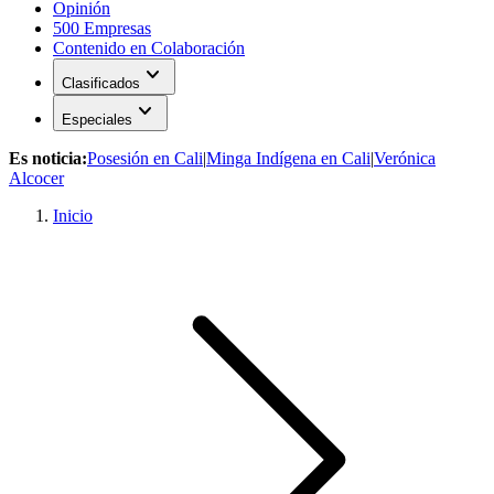
Opinión
500 Empresas
Contenido en Colaboración
expand_more
Clasificados
expand_more
Especiales
Es noticia:
Posesión en Cali
|
Minga Indígena en Cali
|
Verónica
Alcocer
Inicio