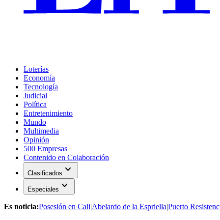
Loterías
Economía
Tecnología
Judicial
Política
Entretenimiento
Mundo
Multimedia
Opinión
500 Empresas
Contenido en Colaboración
expand_more
Clasificados
expand_more
Especiales
Es noticia:
Posesión en Cali
|
Abelardo de la Espriella
|
Puerto Resistenc