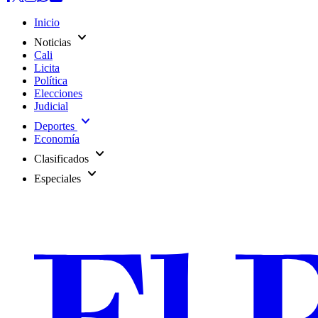
Inicio
expand_more
Noticias
Cali
Licita
Política
Elecciones
Judicial
expand_more
Deportes
Economía
expand_more
Clasificados
expand_more
Especiales