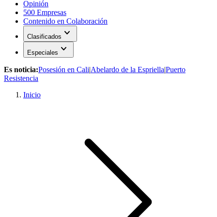
Opinión
500 Empresas
Contenido en Colaboración
expand_more
Clasificados
expand_more
Especiales
Es noticia:
Posesión en Cali
|
Abelardo de la Espriella
|
Puerto
Resistencia
Inicio