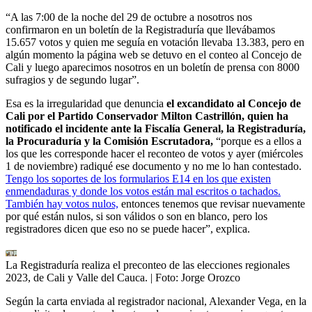
“A las 7:00 de la noche del 29 de octubre a nosotros nos
confirmaron en un boletín de la Registraduría que llevábamos
15.657 votos y quien me seguía en votación llevaba 13.383, pero en
algún momento la página web se detuvo en el conteo al Concejo de
Cali y luego aparecimos nosotros en un boletín de prensa con 8000
sufragios y de segundo lugar”.
Esa es la irregularidad que denuncia
el excandidato al Concejo de
Cali por el Partido Conservador Milton Castrillón, quien ha
notificado el incidente ante la Fiscalía General, la Registraduría,
la Procuraduría y la Comisión Escrutadora,
“porque es a ellos a
los que les corresponde hacer el reconteo de votos y ayer (miércoles
1 de noviembre) radiqué ese documento y no me lo han contestado.
Tengo los soportes de los formularios E14 en los que existen
enmendaduras y donde los votos están mal escritos o tachados.
También hay votos nulos,
entonces tenemos que revisar nuevamente
por qué están nulos, si son válidos o son en blanco, pero los
registradores dicen que eso no se puede hacer”, explica.
La Registraduría realiza el preconteo de las elecciones regionales
2023, de Cali y Valle del Cauca.
| Foto:
Jorge Orozco
Según la carta enviada al registrador nacional, Alexander Vega, en la