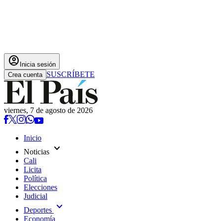
account_circle
Inicia sesión
SUSCRÍBETE
Crea cuenta
viernes, 7 de agosto de 2026
Inicio
expand_more
Noticias
Cali
Licita
Política
Elecciones
Judicial
expand_more
Deportes
Economía