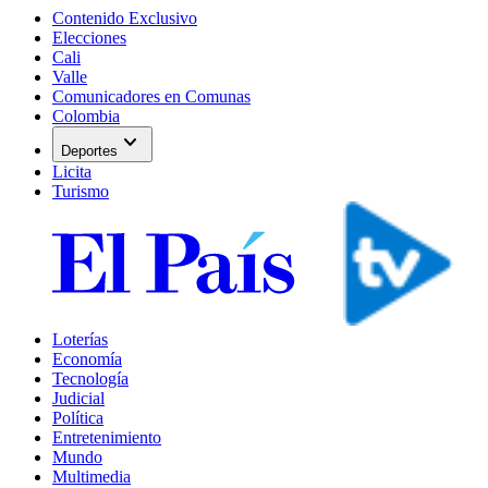
Contenido Exclusivo
Elecciones
Cali
Valle
Comunicadores en Comunas
Colombia
expand_more
Deportes
Licita
Turismo
Loterías
Economía
Tecnología
Judicial
Política
Entretenimiento
Mundo
Multimedia