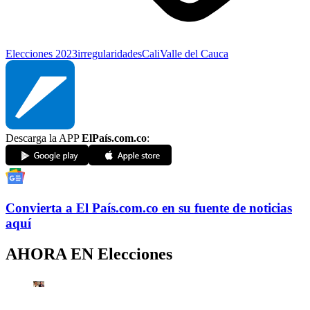
Elecciones 2023
irregularidades
Cali
Valle del Cauca
Descarga la APP
ElPaís.com.co
:
Convierta a
El País
.com.co
en su fuente de noticias
aquí
AHORA EN
Elecciones