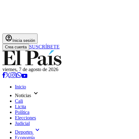
account_circle
Inicia sesión
SUSCRÍBETE
Crea cuenta
viernes, 7 de agosto de 2026
Inicio
expand_more
Noticias
Cali
Licita
Política
Elecciones
Judicial
expand_more
Deportes
Economía