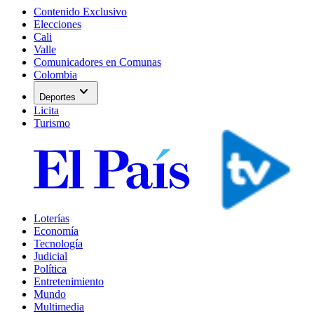
Contenido Exclusivo
Elecciones
Cali
Valle
Comunicadores en Comunas
Colombia
expand_more
Deportes
Licita
Turismo
Loterías
Economía
Tecnología
Judicial
Política
Entretenimiento
Mundo
Multimedia