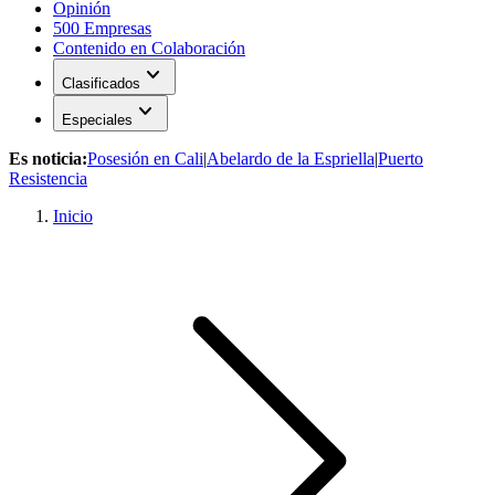
Opinión
500 Empresas
Contenido en Colaboración
expand_more
Clasificados
expand_more
Especiales
Es noticia:
Posesión en Cali
|
Abelardo de la Espriella
|
Puerto
Resistencia
Inicio