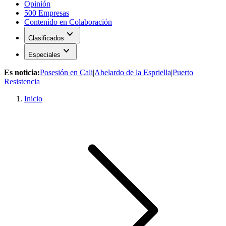
Opinión
500 Empresas
Contenido en Colaboración
expand_more
Clasificados
expand_more
Especiales
Es noticia:
Posesión en Cali
|
Abelardo de la Espriella
|
Puerto
Resistencia
Inicio