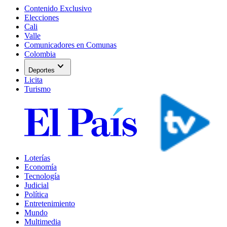
Contenido Exclusivo
Elecciones
Cali
Valle
Comunicadores en Comunas
Colombia
expand_more
Deportes
Licita
Turismo
Loterías
Economía
Tecnología
Judicial
Política
Entretenimiento
Mundo
Multimedia