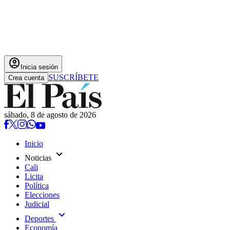
account_circle
Inicia sesión
SUSCRÍBETE
Crea cuenta
sábado, 8 de agosto de 2026
Inicio
expand_more
Noticias
Cali
Licita
Política
Elecciones
Judicial
expand_more
Deportes
Economía