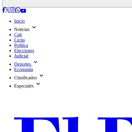
Inicio
expand_more
Noticias
Cali
Licita
Política
Elecciones
Judicial
expand_more
Deportes
Economía
expand_more
Clasificados
expand_more
Especiales