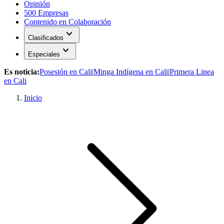
Opinión
500 Empresas
Contenido en Colaboración
expand_more
Clasificados
expand_more
Especiales
Es noticia:
Posesión en Cali
|
Minga Indígena en Cali
|
Primera Linea
en Cali
Inicio