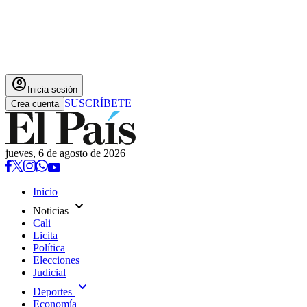
account_circle
Inicia sesión
SUSCRÍBETE
Crea cuenta
jueves, 6 de agosto de 2026
Inicio
expand_more
Noticias
Cali
Licita
Política
Elecciones
Judicial
expand_more
Deportes
Economía