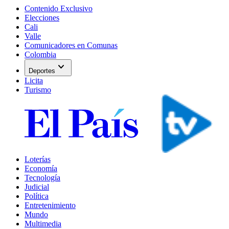
Contenido Exclusivo
Elecciones
Cali
Valle
Comunicadores en Comunas
Colombia
expand_more
Deportes
Licita
Turismo
Loterías
Economía
Tecnología
Judicial
Política
Entretenimiento
Mundo
Multimedia