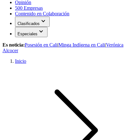
Opinión
500 Empresas
Contenido en Colaboración
expand_more
Clasificados
expand_more
Especiales
Es noticia:
Posesión en Cali
|
Minga Indígena en Cali
|
Verónica
Alcocer
Inicio