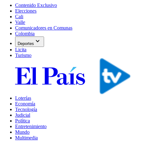
Contenido Exclusivo
Elecciones
Cali
Valle
Comunicadores en Comunas
Colombia
expand_more
Deportes
Licita
Turismo
Loterías
Economía
Tecnología
Judicial
Política
Entretenimiento
Mundo
Multimedia