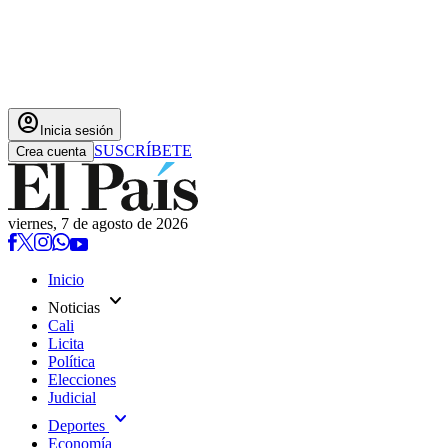
account_circle
Inicia sesión
SUSCRÍBETE
Crea cuenta
viernes, 7 de agosto de 2026
Inicio
expand_more
Noticias
Cali
Licita
Política
Elecciones
Judicial
expand_more
Deportes
Economía