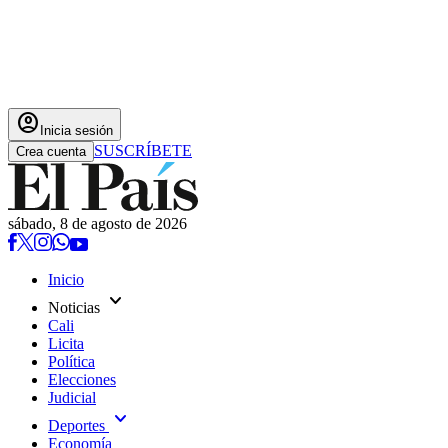
account_circle
Inicia sesión
SUSCRÍBETE
Crea cuenta
sábado, 8 de agosto de 2026
Inicio
expand_more
Noticias
Cali
Licita
Política
Elecciones
Judicial
expand_more
Deportes
Economía