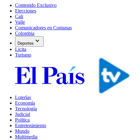
Contenido Exclusivo
Elecciones
Cali
Valle
Comunicadores en Comunas
Colombia
expand_more
Deportes
Licita
Turismo
Loterías
Economía
Tecnología
Judicial
Política
Entretenimiento
Mundo
Multimedia