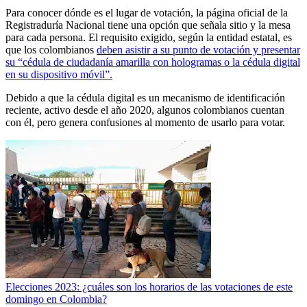
Para conocer dónde es el lugar de votación, la página oficial de la
Registraduría Nacional tiene una opción que señala sitio y la mesa
para cada persona. El requisito exigido, según la entidad estatal, es
que los colombianos
deben asistir a su punto de votación y presentar
su “cédula de ciudadanía amarilla con hologramas o la cédula digital
en su dispositivo móvil”.
Debido a que la cédula digital es un mecanismo de identificación
reciente, activo desde el año 2020, algunos colombianos cuentan
con él, pero genera confusiones al momento de usarlo para votar.
Elecciones 2023: ¿cuáles son los horarios de las votaciones de este
domingo en Colombia?