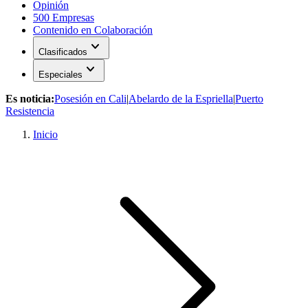
Opinión
500 Empresas
Contenido en Colaboración
expand_more
Clasificados
expand_more
Especiales
Es noticia:
Posesión en Cali
|
Abelardo de la Espriella
|
Puerto
Resistencia
Inicio