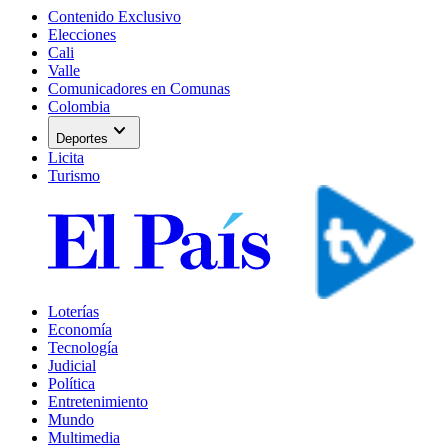
Contenido Exclusivo
Elecciones
Cali
Valle
Comunicadores en Comunas
Colombia
expand_more
Deportes
Licita
Turismo
Loterías
Economía
Tecnología
Judicial
Política
Entretenimiento
Mundo
Multimedia