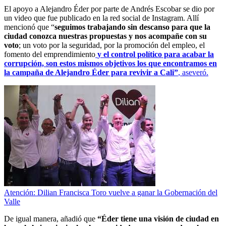
El apoyo a Alejandro Éder por parte de Andrés Escobar se dio por
un video que fue publicado en la red social de Instagram. Allí
mencionó que “
seguimos trabajando sin descanso para que la
ciudad conozca nuestras propuestas y nos acompañe con su
voto
; un voto por la seguridad, por la promoción del empleo, el
fomento del emprendimiento
y el control político para acabar la
corrupción, son estos mismos objetivos los que encontramos en
la campaña de Alejandro Éder para revivir a Cali”
, aseveró.
Atención: Dilian Francisca Toro vuelve a ganar la Gobernación del
Valle
De igual manera, añadió que
“Éder tiene una visión de ciudad en