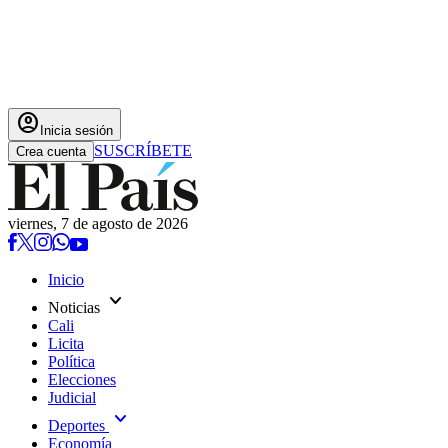
account_circle
Inicia sesión
SUSCRÍBETE
Crea cuenta
viernes, 7 de agosto de 2026
Inicio
expand_more
Noticias
Cali
Licita
Política
Elecciones
Judicial
expand_more
Deportes
Economía