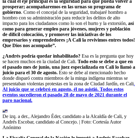
la cual el eje principal es la seguridad para que pueda volver a
prosperar; acompañaremos en las urnas su programa de
gobierno
. Como el concejal de la seguridad, trabajaré hombro a
hombro con su administración para reducir los delitos de alto
impacto para los ciudadanos como lo son el hurto y la extorsión,
así
como para generar empleo para jóvenes, mujeres y población
de difícil colocación, y promover las iniciativas de los
empresarios y emprendedores ¡A Cali la revivimos entres todos!
Que Dios nos acompañe”.
¿Andrés podría quedar inhabilitado?
Esa es la pregunta que hoy
se hacen muchos en la ciudad de Cali.
Todo esto se debe a que en
el pasado mes de junio, una juez especializada en Cali lo llamó a
juicio para el 30 de agosto.
Esto se debe al mencionado hecho
donde disparó contra miembros de la minga indígena mientras se
presentaban violentas protestas en la zona de Ciudad Jardín, en Cali
.
Al juicio que se celebró en agosto, él no asistió. Todos estos
eventos sucedieron el pasado 28 de mayo de 2021 durante el
paro nacional.
De izq. a der., Alejandro Éder, candidato a la Alcaldía de Cali, y
Andrés Escobar, candidato al Concejo.
| Foto:
Cortesía Autor
Anónimo
La Fiscalía General de la Nación le imputó a Andrés Escobar