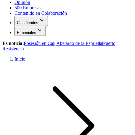
Opinión
500 Empresas
Contenido en Colaboración
expand_more
Clasificados
expand_more
Especiales
Es noticia:
Posesión en Cali
|
Abelardo de la Espriella
|
Puerto
Resistencia
Inicio