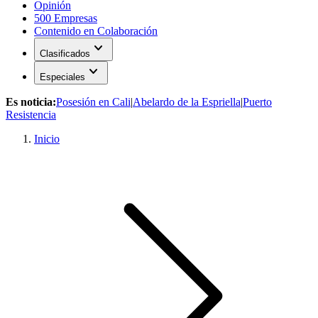
Opinión
500 Empresas
Contenido en Colaboración
expand_more
Clasificados
expand_more
Especiales
Es noticia:
Posesión en Cali
|
Abelardo de la Espriella
|
Puerto
Resistencia
Inicio