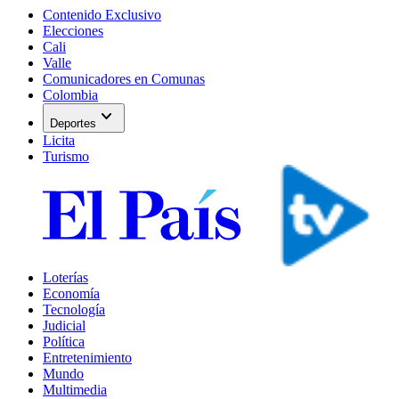
Contenido Exclusivo
Elecciones
Cali
Valle
Comunicadores en Comunas
Colombia
expand_more
Deportes
Licita
Turismo
Loterías
Economía
Tecnología
Judicial
Política
Entretenimiento
Mundo
Multimedia