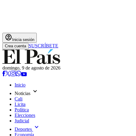
account_circle
Inicia sesión
SUSCRÍBETE
Crea cuenta
domingo, 9 de agosto de 2026
Inicio
expand_more
Noticias
Cali
Licita
Política
Elecciones
Judicial
expand_more
Deportes
Economía