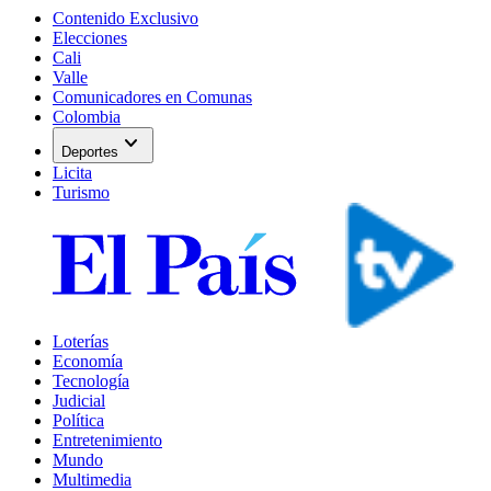
Contenido Exclusivo
Elecciones
Cali
Valle
Comunicadores en Comunas
Colombia
expand_more
Deportes
Licita
Turismo
Loterías
Economía
Tecnología
Judicial
Política
Entretenimiento
Mundo
Multimedia