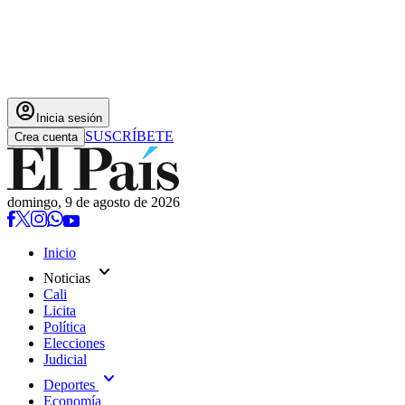
account_circle
Inicia sesión
SUSCRÍBETE
Crea cuenta
domingo, 9 de agosto de 2026
Inicio
expand_more
Noticias
Cali
Licita
Política
Elecciones
Judicial
expand_more
Deportes
Economía