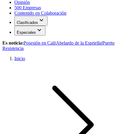
Opinión
500 Empresas
Contenido en Colaboración
expand_more
Clasificados
expand_more
Especiales
Es noticia:
Posesión en Cali
|
Abelardo de la Espriella
|
Puerto
Resistencia
Inicio