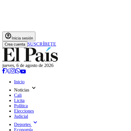
account_circle
Inicia sesión
SUSCRÍBETE
Crea cuenta
jueves, 6 de agosto de 2026
Inicio
expand_more
Noticias
Cali
Licita
Política
Elecciones
Judicial
expand_more
Deportes
Economía