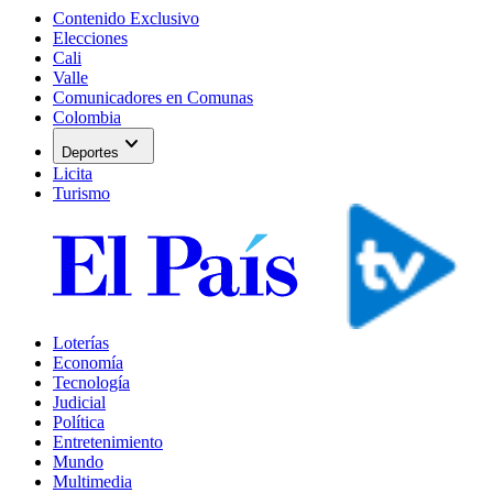
Contenido Exclusivo
Elecciones
Cali
Valle
Comunicadores en Comunas
Colombia
expand_more
Deportes
Licita
Turismo
Loterías
Economía
Tecnología
Judicial
Política
Entretenimiento
Mundo
Multimedia