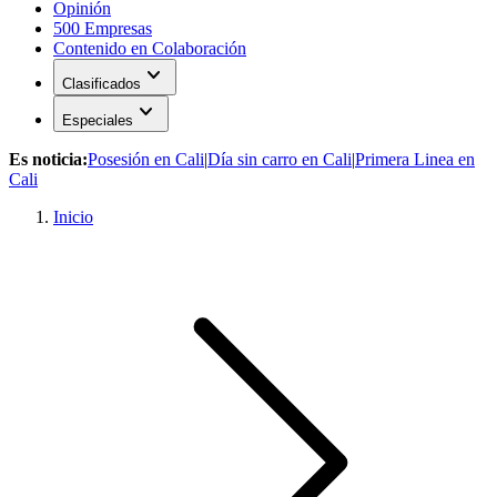
Opinión
500 Empresas
Contenido en Colaboración
expand_more
Clasificados
expand_more
Especiales
Es noticia:
Posesión en Cali
|
Día sin carro en Cali
|
Primera Linea en
Cali
Inicio