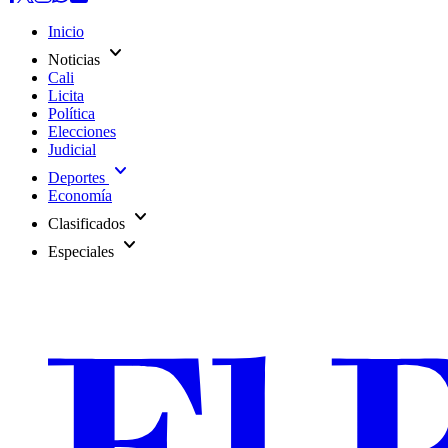
Inicio
expand_more
Noticias
Cali
Licita
Política
Elecciones
Judicial
expand_more
Deportes
Economía
expand_more
Clasificados
expand_more
Especiales