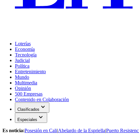
Loterías
Economía
Tecnología
Judicial
Política
Entretenimiento
Mundo
Multimedia
Opinión
500 Empresas
Contenido en Colaboración
expand_more
Clasificados
expand_more
Especiales
Es noticia:
Posesión en Cali
|
Abelardo de la Espriella
|
Puerto Resistenc