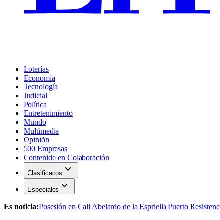
Loterías
Economía
Tecnología
Judicial
Política
Entretenimiento
Mundo
Multimedia
Opinión
500 Empresas
Contenido en Colaboración
expand_more
Clasificados
expand_more
Especiales
Es noticia:
Posesión en Cali
|
Abelardo de la Espriella
|
Puerto Resistenc