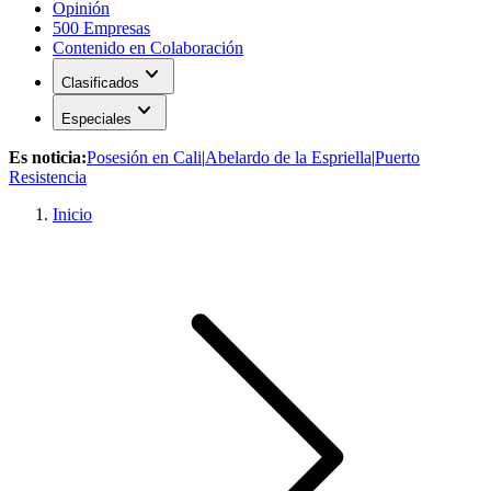
Opinión
500 Empresas
Contenido en Colaboración
expand_more
Clasificados
expand_more
Especiales
Es noticia:
Posesión en Cali
|
Abelardo de la Espriella
|
Puerto
Resistencia
Inicio