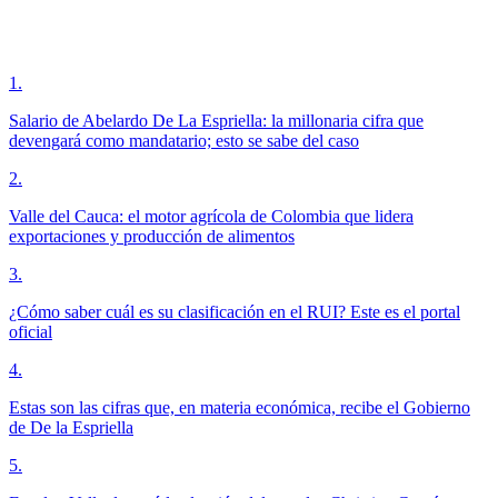
1
.
Salario de Abelardo De La Espriella: la millonaria cifra que
devengará como mandatario; esto se sabe del caso
2
.
Valle del Cauca: el motor agrícola de Colombia que lidera
exportaciones y producción de alimentos
3
.
¿Cómo saber cuál es su clasificación en el RUI? Este es el portal
oficial
4
.
Estas son las cifras que, en materia económica, recibe el Gobierno
de De la Espriella
5
.