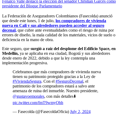
Fenalco Valle destacó la elección del senador Christian Garcés como
presidente del Bloque Parlamentario
La Federación de Aseguradores Colombianos (Fasecolda) anunció
que desde este lunes, 1 de julio,
los compradores de vivienda
nueva en Cali y sus alrededores pueden acceder al seguro
decenal,
que cubre ante eventualidades como el riesgo de ruina por
errores de diseño, la mala calidad de los materiales, vicios de suelo o
deficiencia en la mano de obra.
Este seguro, que
surgió a raíz del desplome del Edificio Space, en
Medellín,
ya se aplicaba en esa ciudad, Bogotá y sus alrededores
desde enero de 2022, debido a que la ley contempla una
implementación progresiva.
Celebramos que más compradores de vivienda nueva
tienen su patrimonio protegido gracias a la Ley de
#ViviendaSegura
. Con el
#SeguroDecenal
, el
patrimonio de los compradores estará a salvo ante
amenaza de ruina del inmueble. Nuestro presidente,
@gustavoemorales
, con más detalles⬇️
pic.twitter.com/fmT9wmyOhh
— Fasecolda (@FasecoldaOficia)
July 2, 2024