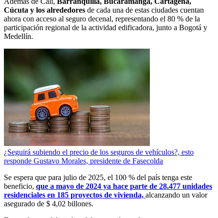
Además de Cali,
Barranquilla, Bucaramanga, Cartagena,
Cúcuta y los alrededores
de cada una de estas ciudades cuentan
ahora con acceso al seguro decenal, representando el 80 % de la
participación regional de la actividad edificadora, junto a Bogotá y
Medellín.
¿Seguirá subiendo el precio de los seguros de vehículos?, esto
responde Gustavo Morales, presidente de Fasecolda
Se espera que para julio de 2025, el 100 % del país tenga este
beneficio,
que a mayo de 2024 ya hace parte de 28.477 unidades
residenciales en 185 proyectos de vivienda,
alcanzando un valor
asegurado de $ 4,02 billones.