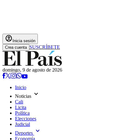
account_circle
Inicia sesión
SUSCRÍBETE
Crea cuenta
domingo, 9 de agosto de 2026
Inicio
expand_more
Noticias
Cali
Licita
Política
Elecciones
Judicial
expand_more
Deportes
Economía