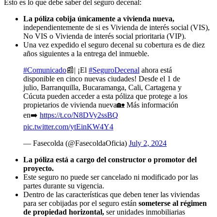
Esto es lo que debe saber del seguro decenal:
La póliza cobija únicamente a vivienda nueva,
independientemente de si es Vivienda de interés social (VIS),
No VIS o Vivienda de interés social prioritaria (VIP).
Una vez expedido el seguro decenal su cobertura es de diez
años siguientes a la entrega del inmueble.
#Comunicado
📰| ¡El
#SeguroDecenal
ahora está
disponible en cinco nuevas ciudades! Desde el 1 de
julio, Barranquilla, Bucaramanga, Cali, Cartagena y
Cúcuta pueden acceder a esta póliza que protege a los
propietarios de vivienda nueva🏡 Más información
en➡️
https://t.co/N8DVy2ssBQ
pic.twitter.com/ytEinKW4Y4
— Fasecolda (@FasecoldaOficia)
July 2, 2024
La póliza está a cargo del constructor o promotor del
proyecto.
Este seguro no puede ser cancelado ni modificado por las
partes durante su vigencia.
Dentro de las características que deben tener las viviendas
para ser cobijadas por el seguro están
someterse al régimen
de propiedad horizontal,
ser unidades inmobiliarias