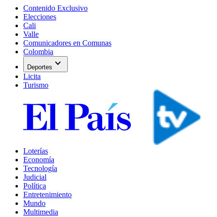
Contenido Exclusivo
Elecciones
Cali
Valle
Comunicadores en Comunas
Colombia
expand_more
Deportes
Licita
Turismo
Loterías
Economía
Tecnología
Judicial
Política
Entretenimiento
Mundo
Multimedia