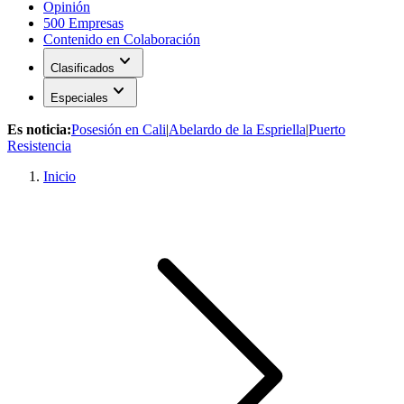
Opinión
500 Empresas
Contenido en Colaboración
expand_more
Clasificados
expand_more
Especiales
Es noticia:
Posesión en Cali
|
Abelardo de la Espriella
|
Puerto
Resistencia
Inicio