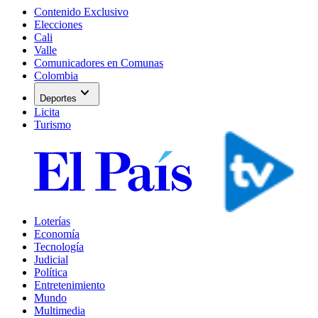
Contenido Exclusivo
Elecciones
Cali
Valle
Comunicadores en Comunas
Colombia
expand_more
Deportes
Licita
Turismo
Loterías
Economía
Tecnología
Judicial
Política
Entretenimiento
Mundo
Multimedia