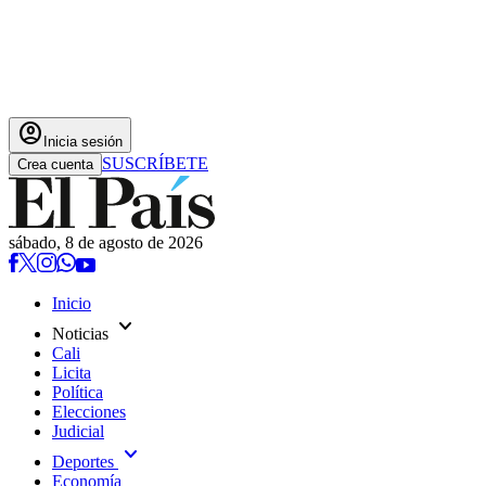
account_circle
Inicia sesión
SUSCRÍBETE
Crea cuenta
sábado, 8 de agosto de 2026
Inicio
expand_more
Noticias
Cali
Licita
Política
Elecciones
Judicial
expand_more
Deportes
Economía