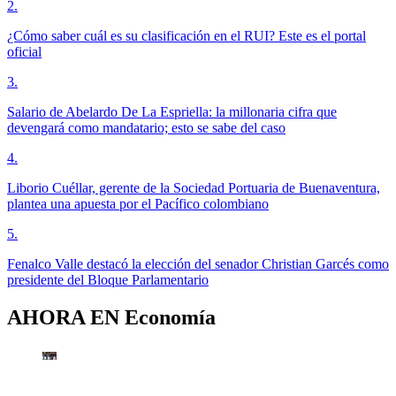
2
.
¿Cómo saber cuál es su clasificación en el RUI? Este es el portal
oficial
3
.
Salario de Abelardo De La Espriella: la millonaria cifra que
devengará como mandatario; esto se sabe del caso
4
.
Liborio Cuéllar, gerente de la Sociedad Portuaria de Buenaventura,
plantea una apuesta por el Pacífico colombiano
5
.
Fenalco Valle destacó la elección del senador Christian Garcés como
presidente del Bloque Parlamentario
AHORA EN
Economía