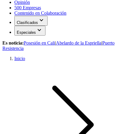
Opinión
500 Empresas
Contenido en Colaboración
expand_more
Clasificados
expand_more
Especiales
Es noticia:
Posesión en Cali
|
Abelardo de la Espriella
|
Puerto
Resistencia
Inicio