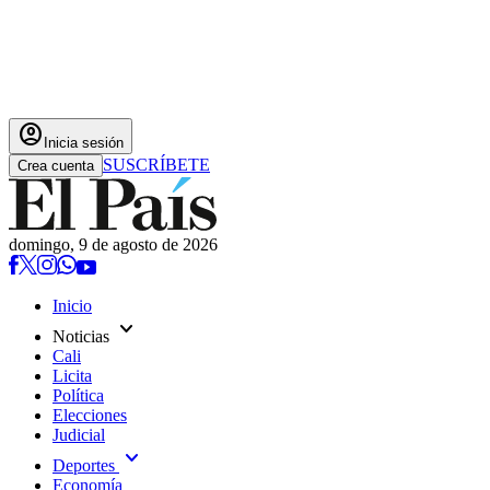
account_circle
Inicia sesión
SUSCRÍBETE
Crea cuenta
domingo, 9 de agosto de 2026
Inicio
expand_more
Noticias
Cali
Licita
Política
Elecciones
Judicial
expand_more
Deportes
Economía