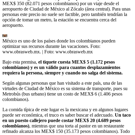
MEX$ 350 (82.071 pesos colombianos) por un viaje desde el
aeropuerto de Ciudad de México al Zócalo (área central). Para unas
personas este precio no suele ser factible, pero también tendrían la
opción de tomar un metro, la estación se encuentra cerca del
aeropuerto.
México es uno de los países donde los colombianos pueden
optimizar sus recursos durante las vacaciones. Foto:
www.obrasweb.mx.
| Foto:
www.obrasweb.mx
Bajo esta premisa,
el tiquete cuesta MEX$ 5 (1.172 pesos
colombianos) y es un válido para cuantos desplazamientos
requiera la persona, siempre y cuando no salga del sistema.
Según algunas personas que han visitado a este país, una de las
virtudes de Ciudad de México es su sistema de transporte, pues su
Metrobús (bus urbano) tiene un costo de MEX$ 6 (1.406 pesos
colombianos).
La comida típica de este lugar es la mexicana y en algunos lugares
puede ser económica, el truco es saber buscar el adecuado.
Un taco
en un puesto callejero puede costar MEX$ 20 (4.689 pesos
colombianos)
, mientras que una torta al pastor en un restaurante
refinado alcanza los MEX$ 150 (35.173 pesos colombianos). Todo