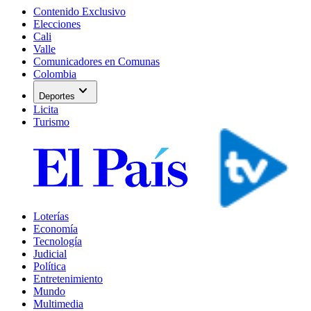
Contenido Exclusivo
Elecciones
Cali
Valle
Comunicadores en Comunas
Colombia
expand_more
Deportes
Licita
Turismo
Loterías
Economía
Tecnología
Judicial
Política
Entretenimiento
Mundo
Multimedia