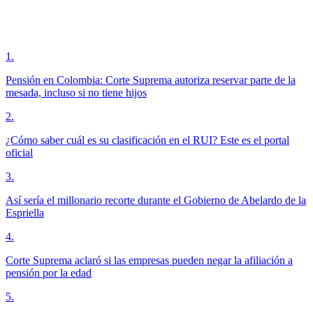
1
.
Pensión en Colombia: Corte Suprema autoriza reservar parte de la
mesada, incluso si no tiene hijos
2
.
¿Cómo saber cuál es su clasificación en el RUI? Este es el portal
oficial
3
.
Así sería el millonario recorte durante el Gobierno de Abelardo de la
Espriella
4
.
Corte Suprema aclaró si las empresas pueden negar la afiliación a
pensión por la edad
5
.