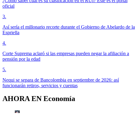
¿Cómo saber cuál es su clasificación en el RUI? Este es el portal
oficial
3
.
Así sería el millonario recorte durante el Gobierno de Abelardo de la
Espriella
4
.
Corte Suprema aclaró si las empresas pueden negar la afiliación a
pensión por la edad
5
.
Nequi se separa de Bancolombia en septiembre de 2026: así
funcionarán retiros, servicios y cuentas
AHORA EN
Economía