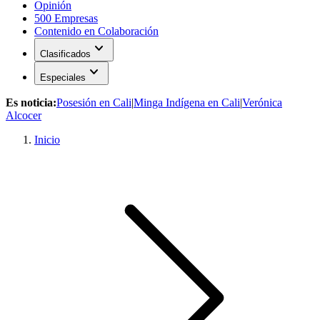
Opinión
500 Empresas
Contenido en Colaboración
expand_more
Clasificados
expand_more
Especiales
Es noticia:
Posesión en Cali
|
Minga Indígena en Cali
|
Verónica
Alcocer
Inicio