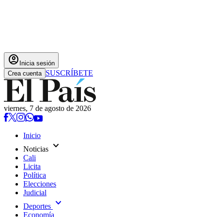
account_circle
Inicia sesión
SUSCRÍBETE
Crea cuenta
viernes, 7 de agosto de 2026
Inicio
expand_more
Noticias
Cali
Licita
Política
Elecciones
Judicial
expand_more
Deportes
Economía