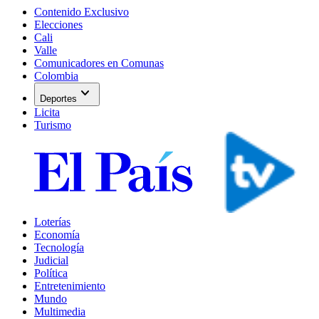
Contenido Exclusivo
Elecciones
Cali
Valle
Comunicadores en Comunas
Colombia
expand_more
Deportes
Licita
Turismo
Loterías
Economía
Tecnología
Judicial
Política
Entretenimiento
Mundo
Multimedia