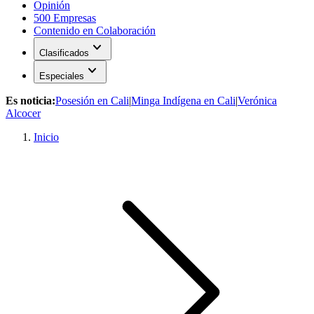
Opinión
500 Empresas
Contenido en Colaboración
expand_more
Clasificados
expand_more
Especiales
Es noticia:
Posesión en Cali
|
Minga Indígena en Cali
|
Verónica
Alcocer
Inicio