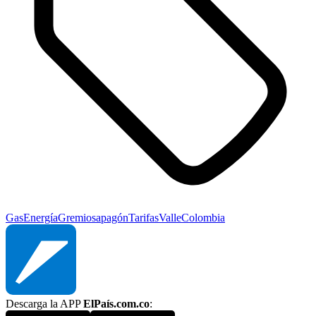
Gas
Energía
Gremios
apagón
Tarifas
Valle
Colombia
Descarga la APP
ElPaís.com.co
: