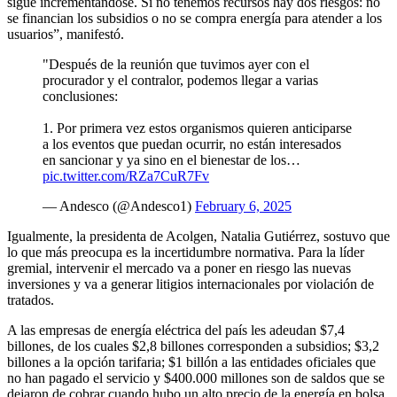
sigue incrementándose. Si no tenemos recursos hay dos riesgos: no
se financian los subsidios o no se compra energía para atender a los
usuarios”, manifestó.
"Después de la reunión que tuvimos ayer con el
procurador y el contralor, podemos llegar a varias
conclusiones:
1. Por primera vez estos organismos quieren anticiparse
a los eventos que puedan ocurrir, no están interesados
en sancionar y ya sino en el bienestar de los…
pic.twitter.com/RZa7CuR7Fv
— Andesco (@Andesco1)
February 6, 2025
Igualmente, la presidenta de Acolgen, Natalia Gutiérrez, sostuvo que
lo que más preocupa es la incertidumbre normativa. Para la líder
gremial, intervenir el mercado va a poner en riesgo las nuevas
inversiones y va a generar litigios internacionales por violación de
tratados.
A las empresas de energía eléctrica del país les adeudan $7,4
billones, de los cuales $2,8 billones corresponden a subsidios; $3,2
billones a la opción tarifaria; $1 billón a las entidades oficiales que
no han pagado el servicio y $400.000 millones son de saldos que se
dejaron de cobrar cuando hubo un alto precio de la energía en bolsa