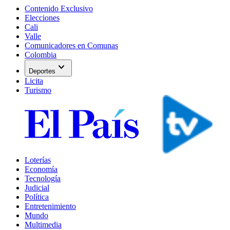
Contenido Exclusivo
Elecciones
Cali
Valle
Comunicadores en Comunas
Colombia
expand_more
Deportes
Licita
Turismo
Loterías
Economía
Tecnología
Judicial
Política
Entretenimiento
Mundo
Multimedia