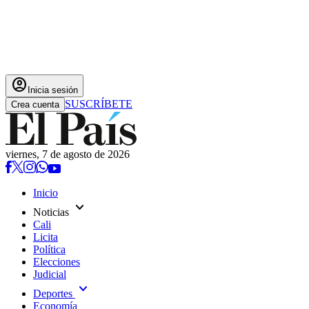
account_circle
Inicia sesión
SUSCRÍBETE
Crea cuenta
viernes, 7 de agosto de 2026
Inicio
expand_more
Noticias
Cali
Licita
Política
Elecciones
Judicial
expand_more
Deportes
Economía