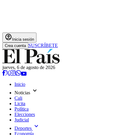
account_circle
Inicia sesión
SUSCRÍBETE
Crea cuenta
jueves, 6 de agosto de 2026
Inicio
expand_more
Noticias
Cali
Licita
Política
Elecciones
Judicial
expand_more
Deportes
Economía