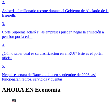
2
.
Así sería el millonario recorte durante el Gobierno de Abelardo de la
Espriella
3
.
Corte Suprema aclaró si las empresas pueden negar la afiliación a
pensión por la edad
4
.
¿Cómo saber cuál es su clasificación en el RUI? Este es el portal
oficial
5
.
Nequi se separa de Bancolombia en septiembre de 2026: así
funcionarán retiros, servicios y cuentas
AHORA EN
Economía