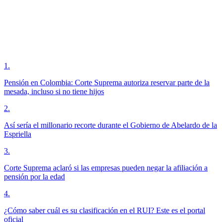
1
.
Pensión en Colombia: Corte Suprema autoriza reservar parte de la
mesada, incluso si no tiene hijos
2
.
Así sería el millonario recorte durante el Gobierno de Abelardo de la
Espriella
3
.
Corte Suprema aclaró si las empresas pueden negar la afiliación a
pensión por la edad
4
.
¿Cómo saber cuál es su clasificación en el RUI? Este es el portal
oficial