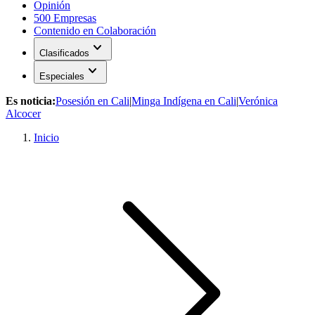
Opinión
500 Empresas
Contenido en Colaboración
expand_more
Clasificados
expand_more
Especiales
Es noticia:
Posesión en Cali
|
Minga Indígena en Cali
|
Verónica
Alcocer
Inicio