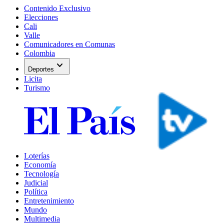
Contenido Exclusivo
Elecciones
Cali
Valle
Comunicadores en Comunas
Colombia
expand_more
Deportes
Licita
Turismo
Loterías
Economía
Tecnología
Judicial
Política
Entretenimiento
Mundo
Multimedia