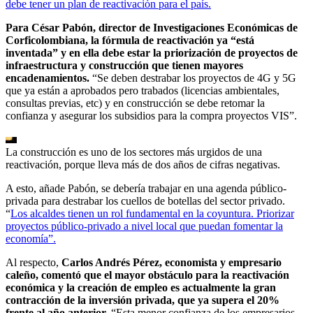
debe tener un plan de reactivación para el país.
Para César Pabón, director de Investigaciones Económicas de
Corficolombiana, la fórmula de reactivación ya “está
inventada” y en ella debe estar la priorización de proyectos de
infraestructura y construcción que tienen mayores
encadenamientos.
“Se deben destrabar los proyectos de 4G y 5G
que ya están a aprobados pero trabados (licencias ambientales,
consultas previas, etc) y en construcción se debe retomar la
confianza y asegurar los subsidios para la compra proyectos VIS”.
La construcción es uno de los sectores más urgidos de una
reactivación, porque lleva más de dos años de cifras negativas.
A esto, añade Pabón, se debería trabajar en una agenda público-
privada para destrabar los cuellos de botellas del sector privado.
“
Los alcaldes tienen un rol fundamental en la coyuntura. Priorizar
proyectos público-privado a nivel local que puedan fomentar la
economía”.
Al respecto,
Carlos Andrés Pérez, economista y empresario
caleño, comentó que el mayor obstáculo para la reactivación
económica y la creación de empleo es actualmente la gran
contracción de la inversión privada, que ya supera el 20%
frente al año anterior.
“Esta menor confianza de los empresarios