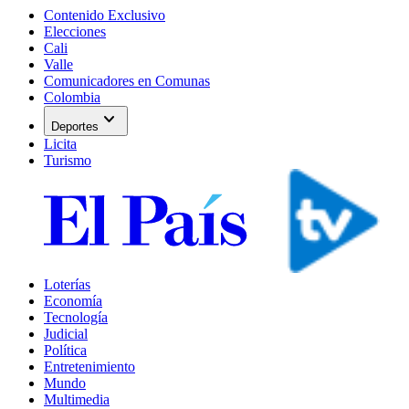
Contenido Exclusivo
Elecciones
Cali
Valle
Comunicadores en Comunas
Colombia
expand_more
Deportes
Licita
Turismo
Loterías
Economía
Tecnología
Judicial
Política
Entretenimiento
Mundo
Multimedia