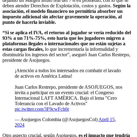
dejando un Margen Bruto real del 7% en promedio, con lo que se
deben atender Derechos de Explotación, costos y gastos.
Según la
asociación, el modelo financiero no permitiría absorber un
impuesto adicional sin afectar gravemente la operación, al
punto de hacerla inviable.
“Si se aplica el IVA, el retorno al jugador se vería reducido del
93% a un 71%-75%, esto haría que los jugadores migren a
plataformas ilegales o internacionales que no están sujetas a
estas cargas fiscales,
lo que incrementaría la informalidad y
disminuiría los ingresos del sector”, aseguró Juan Carlos Restrepo,
presidente de Asojuegos.
¡Atención a todos los interesados en combatir el lavado
de activos en América Latina!
Juan Carlos Restrepo, presidente de ASOJUEGOS, nos
invita a participar en un evento crucial: el Congreso
Internacional LAFT AMÉRICA. Bajo el lema "Cero
Tolerancia con el Lavado de Activos"
pic.twitter.com/3F9cwFch6t
— Asojuegos Colombia (@AsojuegosCol)
April 15,
2024
Otro aspecto crucial, según Asojuegos,
es el impacto que tendría