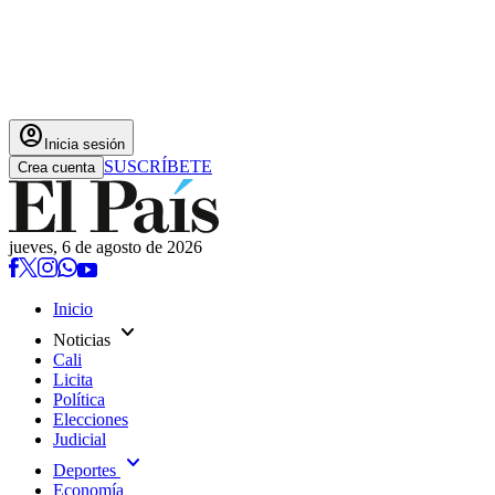
account_circle
Inicia sesión
SUSCRÍBETE
Crea cuenta
jueves, 6 de agosto de 2026
Inicio
expand_more
Noticias
Cali
Licita
Política
Elecciones
Judicial
expand_more
Deportes
Economía