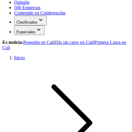
Opinión
500 Empresas
Contenido en Colaboración
expand_more
Clasificados
expand_more
Especiales
Es noticia:
Posesión en Cali
|
Día sin carro en Cali
|
Primera Linea en
Cali
Inicio