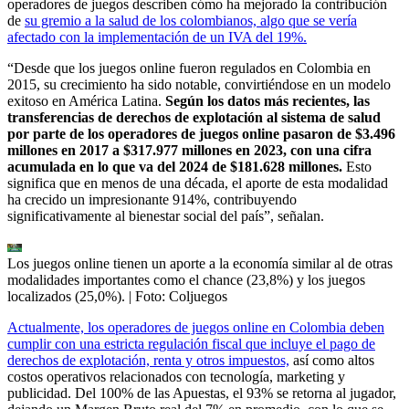
operadores de juegos describen cómo ha mejorado la contribución
de
su gremio a la salud de los colombianos, algo que se vería
afectado con la implementación de un IVA del 19%.
“Desde que los juegos online fueron regulados en Colombia en
2015, su crecimiento ha sido notable, convirtiéndose en un modelo
exitoso en América Latina.
Según los datos más recientes, las
transferencias de derechos de explotación al sistema de salud
por parte de los operadores de juegos online pasaron de $3.496
millones en 2017 a $317.977 millones en 2023, con una cifra
acumulada en lo que va del 2024 de $181.628 millones.
Esto
significa que en menos de una década, el aporte de esta modalidad
ha crecido un impresionante 914%, contribuyendo
significativamente al bienestar social del país”, señalan.
Los juegos online tienen un aporte a la economía similar al de otras
modalidades importantes como el chance (23,8%) y los juegos
localizados (25,0%).
| Foto:
Coljuegos
Actualmente, los operadores de juegos online en Colombia deben
cumplir con una estricta regulación fiscal que incluye el pago de
derechos de explotación, renta y otros impuestos,
así como altos
costos operativos relacionados con tecnología, marketing y
publicidad. Del 100% de las Apuestas, el 93% se retorna al jugador,