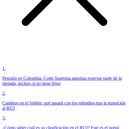
1
.
Pensión en Colombia: Corte Suprema autoriza reservar parte de la
mesada, incluso si no tiene hijos
2
.
Cambios en el Sisbén: qué pasará con los subsidios tras la transición
al RUI
3
.
¿Cómo saber cuál es su clasificación en el RUI? Este es el portal