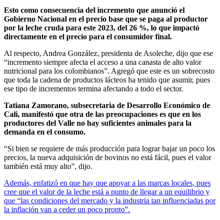
Esto como consecuencia del incremento que anunció el
Gobierno Nacional en el precio base que se paga al productor
por la leche cruda para este 2023, del 26 %, lo que impactó
directamente en el precio para el consumidor final.
Al respecto, Andrea González, presidenta de Asoleche, dijo que ese
“incremento siempre afecta el acceso a una canasta de alto valor
nutricional para los colombianos”. Agregó que este es un sobrecosto
que toda la cadena de productos lácteos ha tenido que asumir, pues
ese tipo de incrementos termina afectando a todo el sector.
Tatiana Zamorano, subsecretaria de Desarrollo Económico de
Cali, manifestó que otra de las preocupaciones es que en los
productores del Valle no hay suficientes animales para la
demanda en el consumo.
“Si bien se requiere de más producción para lograr bajar un poco los
precios, la nueva adquisición de bovinos no está fácil, pues el valor
también está muy alto”, dijo.
Además, enfatizó en que hay que apoyar a las marcas locales, pues
cree que el valor de la leche está a punto de llegar a un equilibrio y
que “las condiciones del mercado y la industria tan influenciadas por
la inflación van a ceder un poco pronto”.