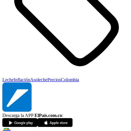
Leche
Inflación
Asoleche
Precios
Colombia
Descarga la APP
ElPaís.com.co
: