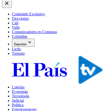
close
Contenido Exclusivo
Elecciones
Cali
Valle
Comunicadores en Comunas
Colombia
expand_more
Deportes
Licita
Turismo
Loterías
Economía
Tecnología
Judicial
Política
Entretenimiento