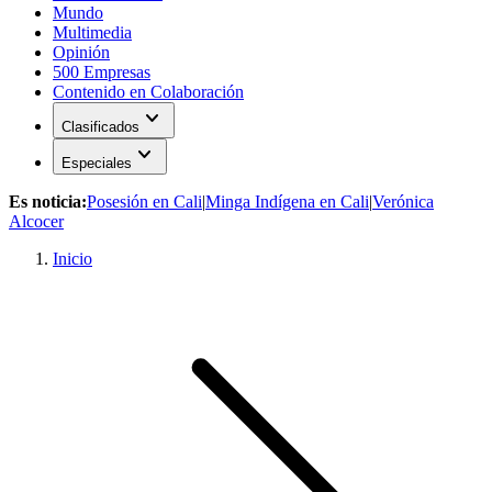
Mundo
Multimedia
Opinión
500 Empresas
Contenido en Colaboración
expand_more
Clasificados
expand_more
Especiales
Es noticia:
Posesión en Cali
|
Minga Indígena en Cali
|
Verónica
Alcocer
Inicio