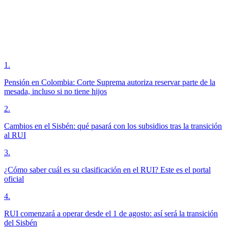
1
.
Pensión en Colombia: Corte Suprema autoriza reservar parte de la
mesada, incluso si no tiene hijos
2
.
Cambios en el Sisbén: qué pasará con los subsidios tras la transición
al RUI
3
.
¿Cómo saber cuál es su clasificación en el RUI? Este es el portal
oficial
4
.
RUI comenzará a operar desde el 1 de agosto: así será la transición
del Sisbén