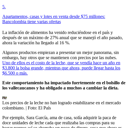
5
.
Apartamentos, casas y lotes en venta desde $75 millones:
Bancolombia tiene varias ofertas
La inflación de alimentos ha venido reduciéndose en el país y
después de un máximo de 27% anual que se manejó el año pasado,
ahora la variación ha llegado al 16 %.
Algunos productos empiezan a presentar un mejor panorama, sin
embargo, hay otros que se mantienen con precios por las nubes.
Uno de ellos es el costo de la leche, que se vendía hace un año en
$3.800 la bolsa grande, mientras que ahora, puede llegar hasta los
$6.500 o más.
Este comportamiento ha impactado fuertemente en el bolsillo de
los vallecaucanos y ha obligado a muchos a cambiar la dieta.
Los precios de la leche no han logrado estabilizarse en el mercado
colombiano.
| Foto:
El País
Por ejemplo, Sara García, ama de casa, solía adquirir la paca de
doce unidades de leche cada que realizaba las compras para su
hogar porque así se ahorraba un poco de dinero, cosa que ahora es