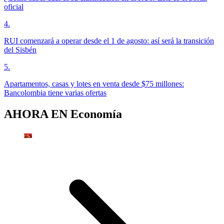
oficial
4
.
RUI comenzará a operar desde el 1 de agosto: así será la transición
del Sisbén
5
.
Apartamentos, casas y lotes en venta desde $75 millones:
Bancolombia tiene varias ofertas
AHORA EN
Economía