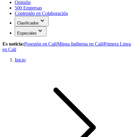
Opinión
500 Empresas
Contenido en Colaboración
expand_more
Clasificados
expand_more
Especiales
Es noticia:
Posesión en Cali
|
Minga Indígena en Cali
|
Primera Linea
en Cali
Inicio