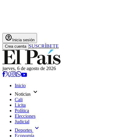
account_circle
Inicia sesión
SUSCRÍBETE
Crea cuenta
jueves, 6 de agosto de 2026
Inicio
expand_more
Noticias
Cali
Licita
Política
Elecciones
Judicial
expand_more
Deportes
Economía