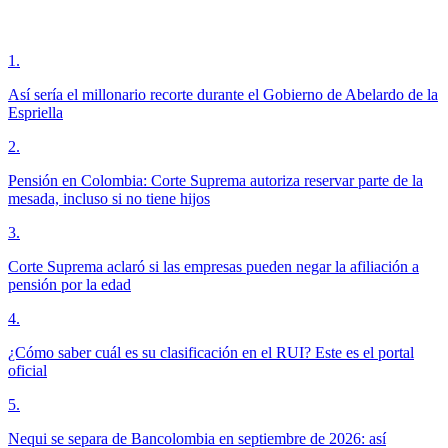
1
.
Así sería el millonario recorte durante el Gobierno de Abelardo de la
Espriella
2
.
Pensión en Colombia: Corte Suprema autoriza reservar parte de la
mesada, incluso si no tiene hijos
3
.
Corte Suprema aclaró si las empresas pueden negar la afiliación a
pensión por la edad
4
.
¿Cómo saber cuál es su clasificación en el RUI? Este es el portal
oficial
5
.
Nequi se separa de Bancolombia en septiembre de 2026: así