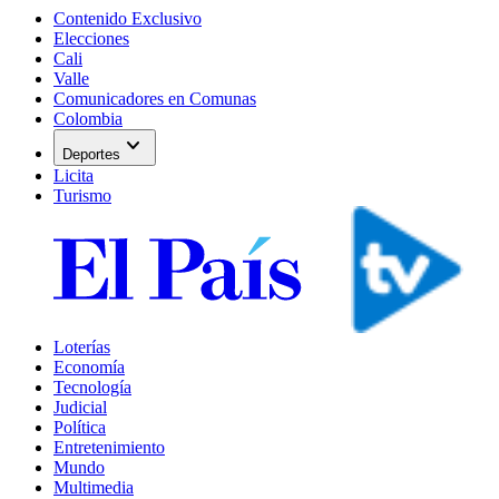
Contenido Exclusivo
Elecciones
Cali
Valle
Comunicadores en Comunas
Colombia
expand_more
Deportes
Licita
Turismo
Loterías
Economía
Tecnología
Judicial
Política
Entretenimiento
Mundo
Multimedia