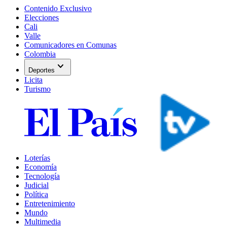
Contenido Exclusivo
Elecciones
Cali
Valle
Comunicadores en Comunas
Colombia
expand_more
Deportes
Licita
Turismo
Loterías
Economía
Tecnología
Judicial
Política
Entretenimiento
Mundo
Multimedia