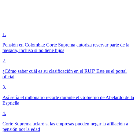
1
.
Pensión en Colombia: Corte Suprema autoriza reservar parte de la
mesada, incluso si no tiene hijos
2
.
¿Cómo saber cuál es su clasificación en el RUI? Este es el portal
oficial
3
.
Así sería el millonario recorte durante el Gobierno de Abelardo de la
Espriella
4
.
Corte Suprema aclaró si las empresas pueden negar la afiliación a
pensión por la edad