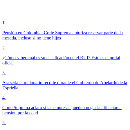
1
.
Pensión en Colombia: Corte Suprema autoriza reservar parte de la
mesada, incluso si no tiene hijos
2
.
¿Cómo saber cuál es su clasificación en el RUI? Este es el portal
oficial
3
.
Así sería el millonario recorte durante el Gobierno de Abelardo de la
Espriella
4
.
Corte Suprema aclaró si las empresas pueden negar la afiliación a
pensión por la edad
5
.