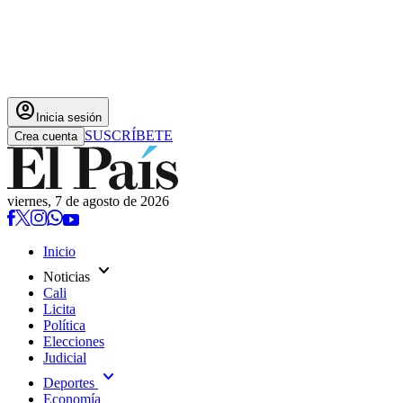
account_circle
Inicia sesión
SUSCRÍBETE
Crea cuenta
viernes, 7 de agosto de 2026
Inicio
expand_more
Noticias
Cali
Licita
Política
Elecciones
Judicial
expand_more
Deportes
Economía