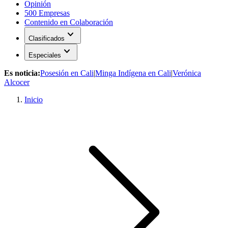
Opinión
500 Empresas
Contenido en Colaboración
expand_more
Clasificados
expand_more
Especiales
Es noticia:
Posesión en Cali
|
Minga Indígena en Cali
|
Verónica
Alcocer
Inicio