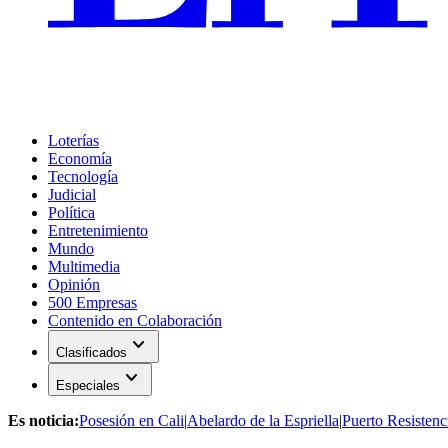
Loterías
Economía
Tecnología
Judicial
Política
Entretenimiento
Mundo
Multimedia
Opinión
500 Empresas
Contenido en Colaboración
expand_more
Clasificados
expand_more
Especiales
Es noticia:
Posesión en Cali
|
Abelardo de la Espriella
|
Puerto Resistenc