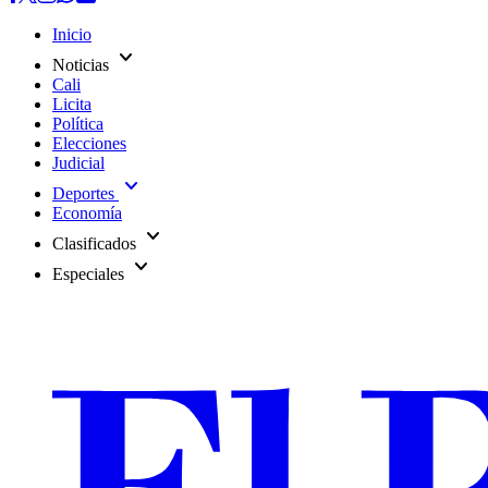
Inicio
expand_more
Noticias
Cali
Licita
Política
Elecciones
Judicial
expand_more
Deportes
Economía
expand_more
Clasificados
expand_more
Especiales