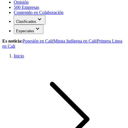
Opinión
500 Empresas
Contenido en Colaboración
expand_more
Clasificados
expand_more
Especiales
Es noticia:
Posesión en Cali
|
Minga Indígena en Cali
|
Primera Linea
en Cali
Inicio