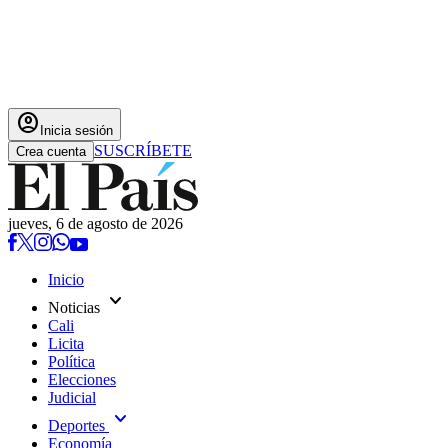
account_circle
Inicia sesión
SUSCRÍBETE
Crea cuenta
jueves, 6 de agosto de 2026
Inicio
expand_more
Noticias
Cali
Licita
Política
Elecciones
Judicial
expand_more
Deportes
Economía