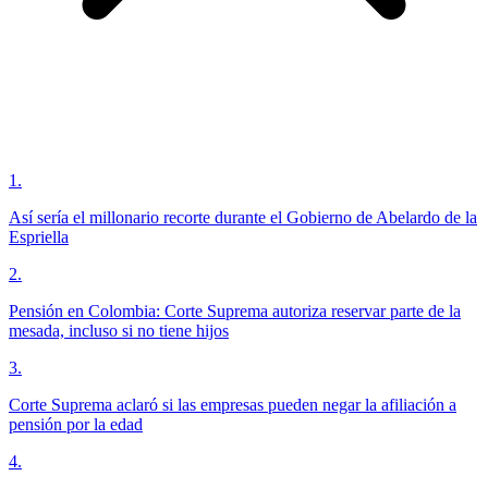
1
.
Así sería el millonario recorte durante el Gobierno de Abelardo de la
Espriella
2
.
Pensión en Colombia: Corte Suprema autoriza reservar parte de la
mesada, incluso si no tiene hijos
3
.
Corte Suprema aclaró si las empresas pueden negar la afiliación a
pensión por la edad
4
.