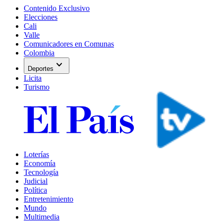
Contenido Exclusivo
Elecciones
Cali
Valle
Comunicadores en Comunas
Colombia
expand_more
Deportes
Licita
Turismo
Loterías
Economía
Tecnología
Judicial
Política
Entretenimiento
Mundo
Multimedia