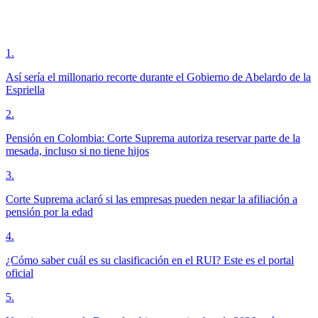
1
.
Así sería el millonario recorte durante el Gobierno de Abelardo de la
Espriella
2
.
Pensión en Colombia: Corte Suprema autoriza reservar parte de la
mesada, incluso si no tiene hijos
3
.
Corte Suprema aclaró si las empresas pueden negar la afiliación a
pensión por la edad
4
.
¿Cómo saber cuál es su clasificación en el RUI? Este es el portal
oficial
5
.