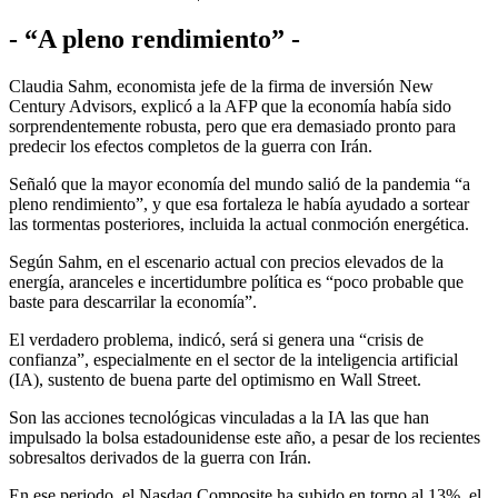
- “A pleno rendimiento” -
Claudia Sahm, economista jefe de la firma de inversión New
Century Advisors, explicó a la AFP que la economía había sido
sorprendentemente robusta, pero que era demasiado pronto para
predecir los efectos completos de la guerra con Irán.
Señaló que la mayor economía del mundo salió de la pandemia “a
pleno rendimiento”, y que esa fortaleza le había ayudado a sortear
las tormentas posteriores, incluida la actual conmoción energética.
Según Sahm, en el escenario actual con precios elevados de la
energía, aranceles e incertidumbre política es “poco probable que
baste para descarrilar la economía”.
El verdadero problema, indicó, será si genera una “crisis de
confianza”, especialmente en el sector de la inteligencia artificial
(IA), sustento de buena parte del optimismo en Wall Street.
Son las acciones tecnológicas vinculadas a la IA las que han
impulsado la bolsa estadounidense este año, a pesar de los recientes
sobresaltos derivados de la guerra con Irán.
En ese periodo, el Nasdaq Composite ha subido en torno al 13%, el