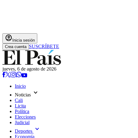
account_circle
Inicia sesión
SUSCRÍBETE
Crea cuenta
jueves, 6 de agosto de 2026
Inicio
expand_more
Noticias
Cali
Licita
Política
Elecciones
Judicial
expand_more
Deportes
Economía