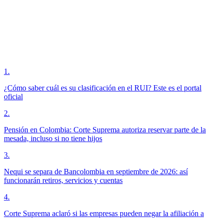
1
.
¿Cómo saber cuál es su clasificación en el RUI? Este es el portal
oficial
2
.
Pensión en Colombia: Corte Suprema autoriza reservar parte de la
mesada, incluso si no tiene hijos
3
.
Nequi se separa de Bancolombia en septiembre de 2026: así
funcionarán retiros, servicios y cuentas
4
.
Corte Suprema aclaró si las empresas pueden negar la afiliación a