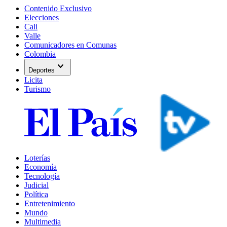
Contenido Exclusivo
Elecciones
Cali
Valle
Comunicadores en Comunas
Colombia
expand_more
Deportes
Licita
Turismo
Loterías
Economía
Tecnología
Judicial
Política
Entretenimiento
Mundo
Multimedia