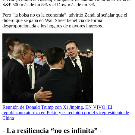
S&P 500 más de un 8% y el Dow más de un 3%.
Pero “la bolsa no es la economía”, advirtió Zandi al señalar que el
dinero que se gana en Wall Street beneficia de forma
desproporcionada a los hogares de mayores ingresos.
Reunión de Donald Trump con Xi Jinping, EN VIVO: El
republicano aterriza en Pekín y es recibido por el vicepresidente de
China
- La resiliencia “no es infinita” -