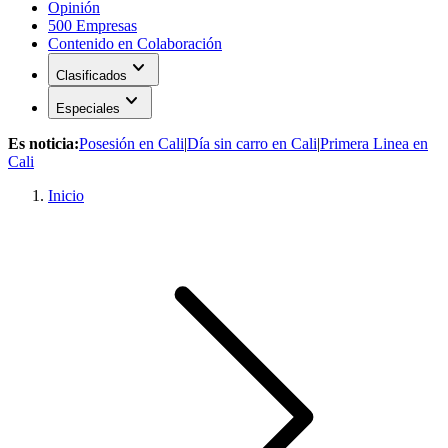
Opinión
500 Empresas
Contenido en Colaboración
expand_more
Clasificados
expand_more
Especiales
Es noticia:
Posesión en Cali
|
Día sin carro en Cali
|
Primera Linea en
Cali
Inicio