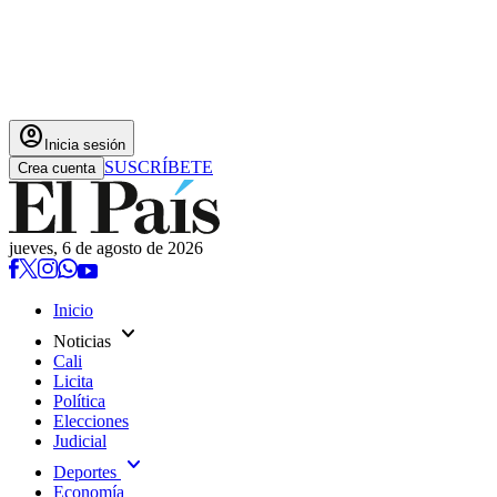
account_circle
Inicia sesión
SUSCRÍBETE
Crea cuenta
jueves, 6 de agosto de 2026
Inicio
expand_more
Noticias
Cali
Licita
Política
Elecciones
Judicial
expand_more
Deportes
Economía