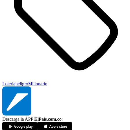
Lotería
peligro
Millonario
Descarga la APP
ElPaís.com.co
: