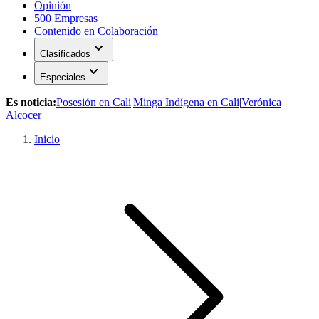
Opinión
500 Empresas
Contenido en Colaboración
expand_more
Clasificados
expand_more
Especiales
Es noticia:
Posesión en Cali
|
Minga Indígena en Cali
|
Verónica
Alcocer
Inicio