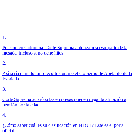
1
.
Pensión en Colombia: Corte Suprema autoriza reservar parte de la
mesada, incluso si no tiene hijos
2
.
Así sería el millonario recorte durante el Gobierno de Abelardo de la
Espriella
3
.
Corte Suprema aclaró si las empresas pueden negar la afiliación a
pensión por la edad
4
.
¿Cómo saber cuál es su clasificación en el RUI? Este es el portal
oficial