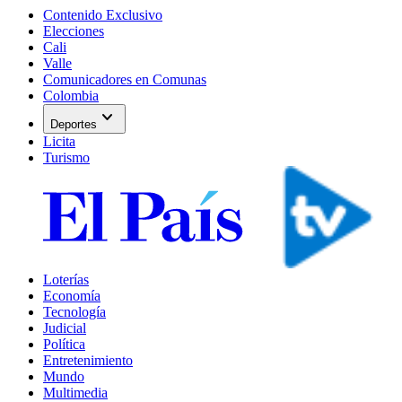
Contenido Exclusivo
Elecciones
Cali
Valle
Comunicadores en Comunas
Colombia
expand_more
Deportes
Licita
Turismo
Loterías
Economía
Tecnología
Judicial
Política
Entretenimiento
Mundo
Multimedia