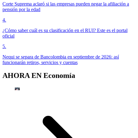
Corte Suprema aclaró si las empresas pueden negar la afiliación a
pensión por la edad
4
.
¿Cómo saber cuál es su clasificación en el RUI? Este es el portal
oficial
5
.
Nequi se separa de Bancolombia en septiembre de 2026: así
funcionarán retiros, servicios y cuentas
AHORA EN
Economía