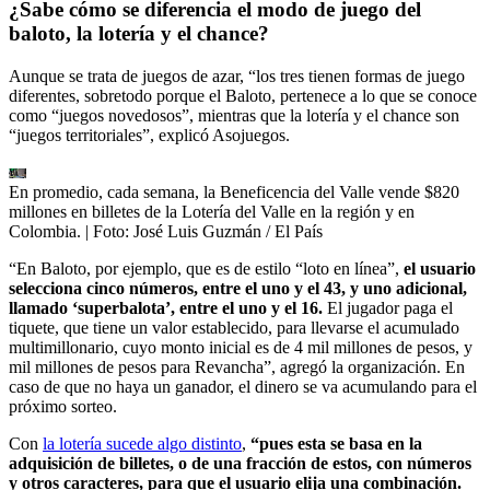
¿Sabe cómo se diferencia el modo de juego del
baloto, la lotería y el chance?
Aunque se trata de juegos de azar, “los tres tienen formas de juego
diferentes, sobretodo porque el Baloto, pertenece a lo que se conoce
como “juegos novedosos”, mientras que la lotería y el chance son
“juegos territoriales”, explicó Asojuegos.
En promedio, cada semana, la Beneficencia del Valle vende $820
millones en billetes de la Lotería del Valle en la región y en
Colombia.
| Foto:
José Luis Guzmán / El País
“En Baloto, por ejemplo, que es de estilo “loto en línea”,
el usuario
selecciona cinco números, entre el uno y el 43, y uno adicional,
llamado ‘superbalota’, entre el uno y el 16.
El jugador paga el
tiquete, que tiene un valor establecido, para llevarse el acumulado
multimillonario, cuyo monto inicial es de 4 mil millones de pesos, y
mil millones de pesos para Revancha”, agregó la organización. En
caso de que no haya un ganador, el dinero se va acumulando para el
próximo sorteo.
Con
la lotería sucede algo distinto
,
“pues esta se basa en la
adquisición de billetes, o de una fracción de estos, con números
y otros caracteres, para que el usuario elija una combinación.